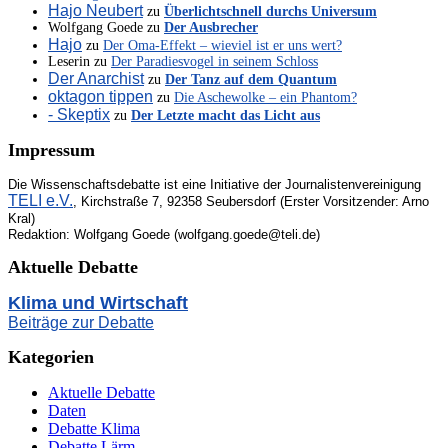
Hajo Neubert
zu
Überlichtschnell durchs Universum
Wolfgang Goede
zu
Der Ausbrecher
Hajo
zu
Der Oma-Effekt – wieviel ist er uns wert?
Leserin
zu
Der Paradiesvogel in seinem Schloss
Der Anarchist
zu
Der Tanz auf dem Quantum
oktagon tippen
zu
Die Aschewolke – ein Phantom?
- Skeptix
zu
Der Letzte macht das Licht aus
Impressum
Die Wissenschaftsdebatte ist eine Initiative der Journalistenvereinigung
TELI e.V.
, Kirchstraße 7, 92358 Seubersdorf (Erster Vorsitzender: Arno
Kral)
Redaktion: Wolfgang Goede (wolfgang.goede@teli.de)
Aktuelle Debatte
Klima und Wirtschaft
Beiträge zur Debatte
Kategorien
Aktuelle Debatte
Daten
Debatte Klima
Debatte Lärm