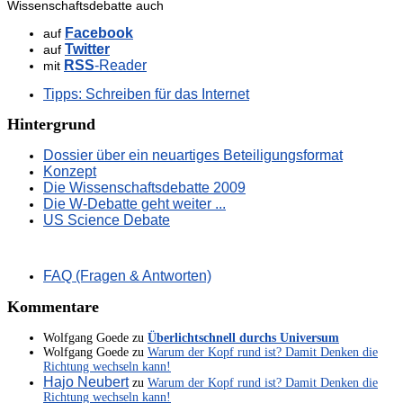
Wissenschaftsdebatte auch
Facebook
auf
Twitter
auf
RSS
-Reader
mit
Tipps: Schreiben für das Internet
Hintergrund
Dossier über ein neuartiges Beteiligungsformat
Konzept
Die Wissenschaftsdebatte 2009
Die W-Debatte geht weiter ...
US Science Debate
FAQ (Fragen & Antworten)
Kommentare
Wolfgang Goede
zu
Überlichtschnell durchs Universum
Wolfgang Goede
zu
Warum der Kopf rund ist? Damit Denken die
Richtung wechseln kann!
Hajo Neubert
zu
Warum der Kopf rund ist? Damit Denken die
Richtung wechseln kann!