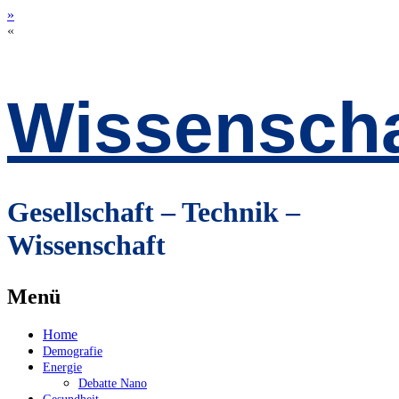
»
«
Wissenscha
Gesellschaft – Technik –
Wissenschaft
Menü
Zum
Home
Inhalt
Demografie
springen
Energie
Debatte Nano