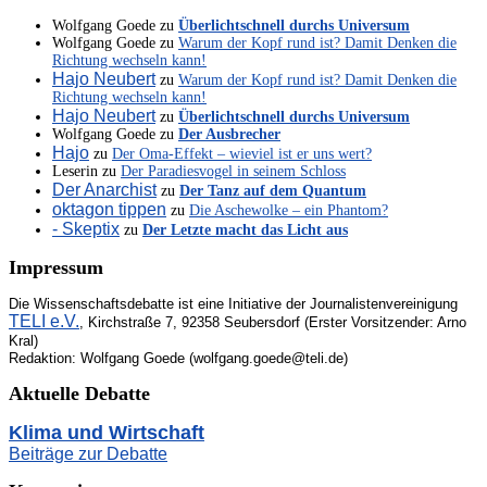
Wolfgang Goede
zu
Überlichtschnell durchs Universum
Wolfgang Goede
zu
Warum der Kopf rund ist? Damit Denken die
Richtung wechseln kann!
Hajo Neubert
zu
Warum der Kopf rund ist? Damit Denken die
Richtung wechseln kann!
Hajo Neubert
zu
Überlichtschnell durchs Universum
Wolfgang Goede
zu
Der Ausbrecher
Hajo
zu
Der Oma-Effekt – wieviel ist er uns wert?
Leserin
zu
Der Paradiesvogel in seinem Schloss
Der Anarchist
zu
Der Tanz auf dem Quantum
oktagon tippen
zu
Die Aschewolke – ein Phantom?
- Skeptix
zu
Der Letzte macht das Licht aus
Impressum
Die Wissenschaftsdebatte ist eine Initiative der Journalistenvereinigung
TELI e.V.
, Kirchstraße 7, 92358 Seubersdorf (Erster Vorsitzender: Arno
Kral)
Redaktion: Wolfgang Goede (wolfgang.goede@teli.de)
Aktuelle Debatte
Klima und Wirtschaft
Beiträge zur Debatte