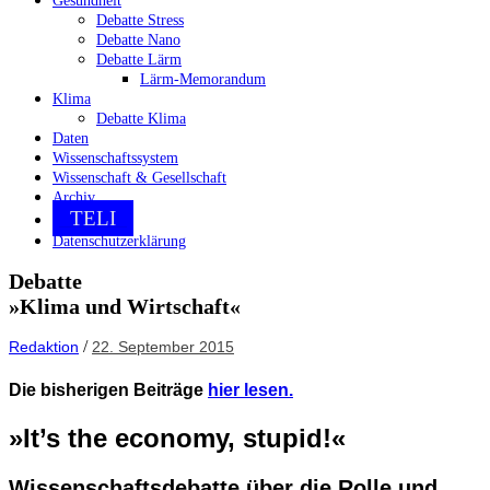
Gesundheit
Debatte Stress
Debatte Nano
Debatte Lärm
Lärm-Memorandum
Klima
Debatte Klima
Daten
Wissenschaftssystem
Wissenschaft & Gesellschaft
Archiv
TELI
Datenschutzerklärung
Debatte
»Klima und Wirtschaft«
/
Redaktion
22. September 2015
Die bisherigen Beiträge
hier lesen.
»It’s the economy, stupid!«
Wissenschaftsdebatte über die Rolle und