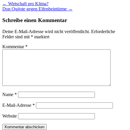
Artikel
←
Wirtschaft pro Klima?
Don Quijote gegen Elfenbeintürme
→
Navigation
Schreibe einen Kommentar
Deine E-Mail-Adresse wird nicht veröffentlicht.
Erforderliche
Felder sind mit
*
markiert
Kommentar
*
Name
*
E-Mail-Adresse
*
Website