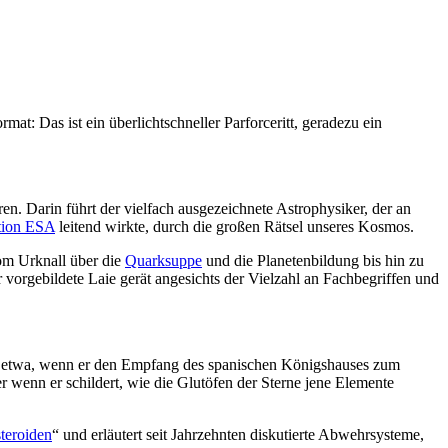
at: Das ist ein überlichtschneller Parforceritt, geradezu ein
en. Darin führt der vielfach ausgezeichnete Astrophysiker, der an
tion ESA
leitend wirkte, durch die großen Rätsel unseres Kosmos.
om Urknall über die
Quarksuppe
und die Planetenbildung bis hin zu
vorgebildete Laie gerät angesichts der Vielzahl an Fachbegriffen und
s etwa, wenn er den Empfang des spanischen Königshauses zum
enn er schildert, wie die Glutöfen der Sterne jene Elemente
steroiden
“ und erläutert seit Jahrzehnten diskutierte Abwehrsysteme,