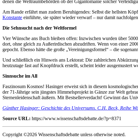
denen die Weltraumbehörden ob der Gigantomanie solcher Verteidi
Am Rande erfährt man zudem Beruhigendes: Selbst die hellsten Köp
Konstante
einführte, sie später wieder verwarf – nur damit nachfolg
Die Sehnsucht nach der Weltformel
Vier Wünsche ans Buch bleiben offen: Inzwischen wurden über 500
dort, ohne gleich zu Außerirdischen abzudriften. Wenn von einer 2000
gepocht. Ebenso hätte die große „Vereinigungsformel“ – die sogenan
Und schließlich ein Hinweis ans Lektorat: Die zahlreichen Abkürzung
heutzutage fast auf Knopfdruck erstellt, scheint leider ausgemuster
Sinnsuche im All
Faszinosum Kosmos! Hasinger erweist sich in diesem kosmologischen Wi
der 71-Jährige sein jüngstes Himmelsprojekt in Gänze zur Welt gebra
Sternenleidenschaft äußern. Mit Bestsellerverdacht! Gewinnt das Uni
Günther Hasinger: Geschichte des Universums. C.H. Beck, Reihe Wi
Source URL:
https://www.wissenschaftsdebatte.de/?p=8371
Copyright ©2026 Wissenschaftsdebatte unless otherwise noted.