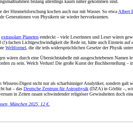
gungsmaßnahmen bislang allerdings kaum näher gekommen sind.
fe der Himmelsforschung kochen auch nur mit Wasser. So etwa
Albert 
ende Generationen von Physikern sie wieder hervorkramten.
0
extrasolare Planeten
entdeckt – viele Leserinnen und Leser wären gew
 (!)-fachen Lichtgeschwindigkeit die Rede ist, hätte auch Einstein auf
nte
Weltformel
, die die teils widersprüchlichen Gesetze der Physik unte
en wären durch eine Übersichtstabelle mit ausgeschriebenen Namen leic
t worden zu sein. Welch Verlust! Die große Kunst der Buchherstellung –
ssens-Digest nicht nur als scharfsinniger Analytiker, sondern galt wä
cht hat – das
Deutsche Zentrum für Astrophysik
(DZA) in Görlitz –, wir
versum in Zeiten rasant schwindender religiöser Gewissheiten doch ei
ssen, München 2025, 12 €.