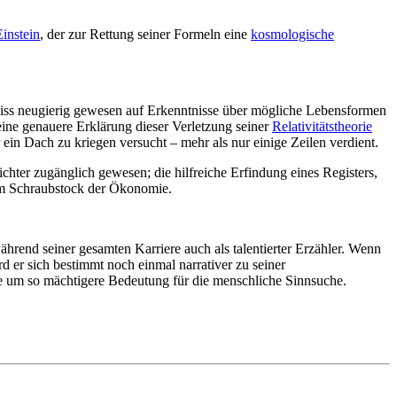
Einstein
, der zur Rettung seiner Formeln eine
kosmologische
iss neugierig gewesen auf Erkenntnisse über mögliche Lebensformen
 eine genauere Erklärung dieser Verletzung seiner
Relativitätstheorie
r ein Dach zu kriegen versucht – mehr als nur einige Zeilen verdient.
hter zugänglich gewesen; die hilfreiche Erfindung eines Registers,
 im Schraubstock der Ökonomie.
hrend seiner gesamten Karriere auch als talentierter Erzähler. Wenn
d er sich bestimmt noch einmal narrativer zu seiner
ne um so mächtigere Bedeutung für die menschliche Sinnsuche.