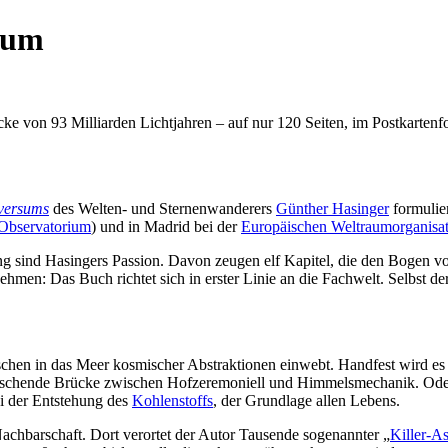
sum
e von 93 Milliarden Lichtjahren – auf nur 120 Seiten, im Postkartenform
versums
des Welten- und Sternenwanderers
Günther Hasinger
formulier
Observatorium
) und in Madrid bei der
Europäischen Weltraumorganisa
g sind Hasingers Passion. Davon zeugen elf Kapitel, die den Bogen v
en: Das Buch richtet sich in erster Linie an die Fachwelt. Selbst der 
chen in das Meer kosmischer Abstraktionen einwebt. Handfest wird e
aschende Brücke zwischen Hofzeremoniell und Himmelsmechanik. Oder w
i der Entstehung des
Kohlenstoffs
, der Grundlage allen Lebens.
Nachbarschaft. Dort verortet der Autor Tausende sogenannter „
Killer-A