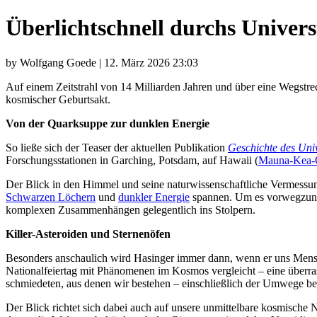
Überlichtschnell durchs Univer
by Wolfgang Goede | 12. März 2026 23:03
Auf einem Zeitstrahl von 14 Milliarden Jahren und über eine Wegstreck
kosmischer Geburtsakt.
Von der Quarksuppe zur dunklen Energie
So ließe sich der Teaser der aktuellen Publikation
Geschichte des Uni
Forschungsstationen in Garching, Potsdam, auf Hawaii (
Mauna-Kea-
Der Blick in den Himmel und seine naturwissenschaftliche Vermessun
Schwarzen Löchern
und
dunkler Energie
spannen. Um es vorwegzunehm
komplexen Zusammenhängen gelegentlich ins Stolpern.
Killer-Asteroiden und Sternenöfen
Besonders anschaulich wird Hasinger immer dann, wenn er uns Mens
Nationalfeiertag mit Phänomenen im Kosmos vergleicht – eine überr
schmiedeten, aus denen wir bestehen – einschließlich der Umwege be
Der Blick richtet sich dabei auch auf unsere unmittelbare kosmische 