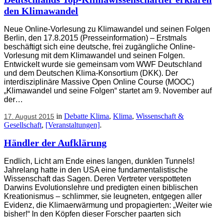
den Klimawandel
Neue Online-Vorlesung zu Klimawandel und seinen Folgen
Berlin, den 17.8.2015 (Presseinformation) – Erstmals
beschäftigt sich eine deutsche, frei zugängliche Online-
Vorlesung mit dem Klimawandel und seinen Folgen.
Entwickelt wurde sie gemeinsam vom WWF Deutschland
und dem Deutschen Klima-Konsortium (DKK). Der
interdisziplinäre Massive Open Online Course (MOOC)
„Klimawandel und seine Folgen“ startet am 9. November auf
der…
in
Debatte Klima
,
Klima
,
Wissenschaft &
17. August 2015
Gesellschaft
,
[Veranstaltungen]
.
Händler der Aufklärung
Endlich, Licht am Ende eines langen, dunklen Tunnels!
Jahrelang hatte in den USA eine fundamentalistische
Wissenschaft das Sagen. Deren Vertreter verspotteten
Darwins Evolutionslehre und predigten einen biblischen
Kreationismus – schlimmer, sie leugneten, entgegen aller
Evidenz, die Klimaerwärmung und propagierten: „Weiter wie
bisher!“ In den Köpfen dieser Forscher paarten sich