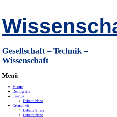
Wissenscha
Gesellschaft – Technik –
Wissenschaft
Menü
Zum
Home
Inhalt
Demografie
springen
Energie
Debatte Nano
Gesundheit
Debatte Stress
Debatte Nano