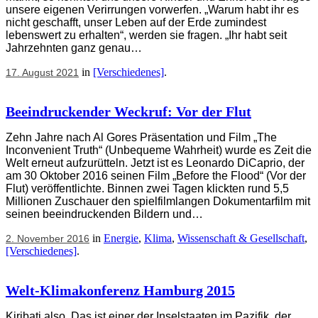
unsere eigenen Verirrungen vorwerfen. „Warum habt ihr es
nicht geschafft, unser Leben auf der Erde zumindest
lebenswert zu erhalten“, werden sie fragen. „Ihr habt seit
Jahrzehnten ganz genau…
in
[Verschiedenes]
.
17. August 2021
Beeindruckender Weckruf: Vor der Flut
Zehn Jahre nach Al Gores Präsentation und Film „The
Inconvenient Truth“ (Unbequeme Wahrheit) wurde es Zeit die
Welt erneut aufzurütteln. Jetzt ist es Leonardo DiCaprio, der
am 30 Oktober 2016 seinen Film „Before the Flood“ (Vor der
Flut) veröffentlichte. Binnen zwei Tagen klickten rund 5,5
Millionen Zuschauer den spielfilmlangen Dokumentarfilm mit
seinen beeindruckenden Bildern und…
in
Energie
,
Klima
,
Wissenschaft & Gesellschaft
,
2. November 2016
[Verschiedenes]
.
Welt-Klimakonferenz Hamburg 2015
Kiribati also. Das ist einer der Inselstaaten im Pazifik, der