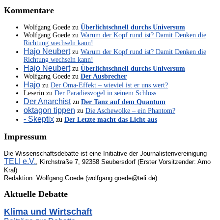
Kommentare
Wolfgang Goede
zu
Überlichtschnell durchs Universum
Wolfgang Goede
zu
Warum der Kopf rund ist? Damit Denken die
Richtung wechseln kann!
Hajo Neubert
zu
Warum der Kopf rund ist? Damit Denken die
Richtung wechseln kann!
Hajo Neubert
zu
Überlichtschnell durchs Universum
Wolfgang Goede
zu
Der Ausbrecher
Hajo
zu
Der Oma-Effekt – wieviel ist er uns wert?
Leserin
zu
Der Paradiesvogel in seinem Schloss
Der Anarchist
zu
Der Tanz auf dem Quantum
oktagon tippen
zu
Die Aschewolke – ein Phantom?
- Skeptix
zu
Der Letzte macht das Licht aus
Impressum
Die Wissenschaftsdebatte ist eine Initiative der Journalistenvereinigung
TELI e.V.
, Kirchstraße 7, 92358 Seubersdorf (Erster Vorsitzender: Arno
Kral)
Redaktion: Wolfgang Goede (wolfgang.goede@teli.de)
Aktuelle Debatte
Klima und Wirtschaft