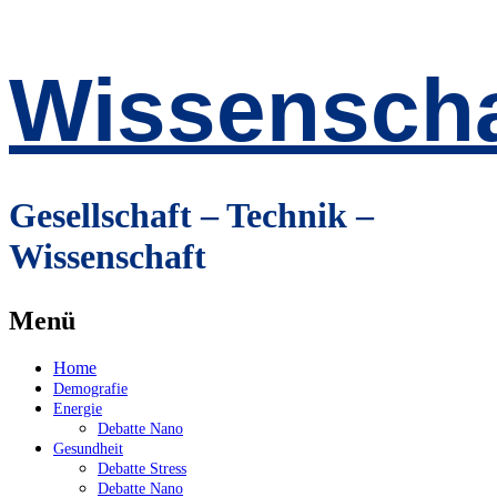
Wissenscha
Gesellschaft – Technik –
Wissenschaft
Menü
Zum
Home
Inhalt
Demografie
springen
Energie
Debatte Nano
Gesundheit
Debatte Stress
Debatte Nano