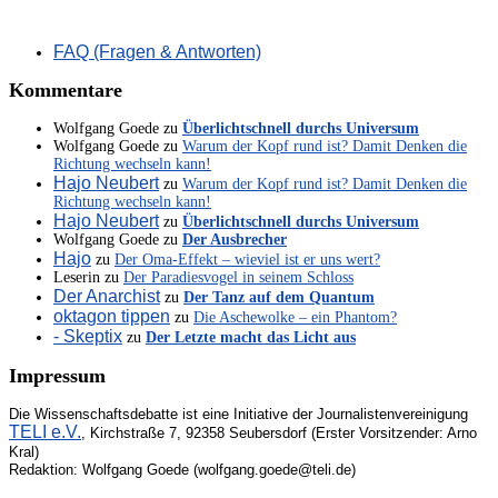
FAQ (Fragen & Antworten)
Kommentare
Wolfgang Goede
zu
Überlichtschnell durchs Universum
Wolfgang Goede
zu
Warum der Kopf rund ist? Damit Denken die
Richtung wechseln kann!
Hajo Neubert
zu
Warum der Kopf rund ist? Damit Denken die
Richtung wechseln kann!
Hajo Neubert
zu
Überlichtschnell durchs Universum
Wolfgang Goede
zu
Der Ausbrecher
Hajo
zu
Der Oma-Effekt – wieviel ist er uns wert?
Leserin
zu
Der Paradiesvogel in seinem Schloss
Der Anarchist
zu
Der Tanz auf dem Quantum
oktagon tippen
zu
Die Aschewolke – ein Phantom?
- Skeptix
zu
Der Letzte macht das Licht aus
Impressum
Die Wissenschaftsdebatte ist eine Initiative der Journalistenvereinigung
TELI e.V.
, Kirchstraße 7, 92358 Seubersdorf (Erster Vorsitzender: Arno
Kral)
Redaktion: Wolfgang Goede (wolfgang.goede@teli.de)