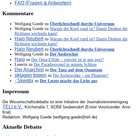
FAQ (Fragen & Antworten)
Kommentare
Wolfgang Goede
zu
Überlichtschnell durchs Universum
Wolfgang Goede
zu
Warum der Kopf rund ist? Damit Denken die
Richtung wechseln kann!
Hajo Neubert
zu
Warum der Kopf rund ist? Damit Denken die
Richtung wechseln kann!
Hajo Neubert
zu
Überlichtschnell durchs Universum
Wolfgang Goede
zu
Der Ausbrecher
Hajo
zu
Der Oma-Effekt – wieviel ist er uns wert?
Leserin
zu
Der Paradiesvogel in seinem Schloss
Der Anarchist
zu
Der Tanz auf dem Quantum
oktagon tippen
zu
Die Aschewolke – ein Phantom?
- Skeptix
zu
Der Letzte macht das Licht aus
Impressum
Die Wissenschaftsdebatte ist eine Initiative der Journalistenvereinigung
TELI e.V.
, Kirchstraße 7, 92358 Seubersdorf (Erster Vorsitzender: Arno
Kral)
Redaktion: Wolfgang Goede (wolfgang.goede@teli.de)
Aktuelle Debatte