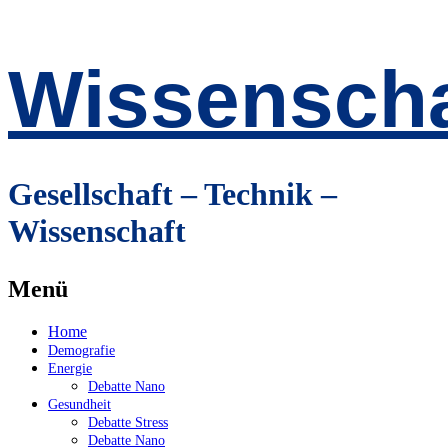
Wissenscha
Gesellschaft – Technik –
Wissenschaft
Menü
Zum
Home
Inhalt
Demografie
springen
Energie
Debatte Nano
Gesundheit
Debatte Stress
Debatte Nano