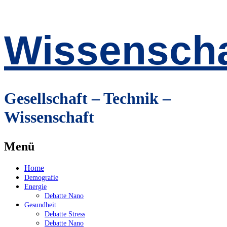
Wissenscha
Gesellschaft – Technik –
Wissenschaft
Menü
Zum
Home
Inhalt
Demografie
springen
Energie
Debatte Nano
Gesundheit
Debatte Stress
Debatte Nano