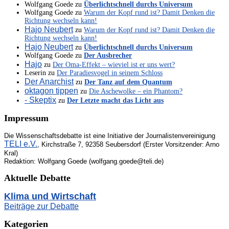
Wolfgang Goede
zu
Überlichtschnell durchs Universum
Wolfgang Goede
zu
Warum der Kopf rund ist? Damit Denken die
Richtung wechseln kann!
Hajo Neubert
zu
Warum der Kopf rund ist? Damit Denken die
Richtung wechseln kann!
Hajo Neubert
zu
Überlichtschnell durchs Universum
Wolfgang Goede
zu
Der Ausbrecher
Hajo
zu
Der Oma-Effekt – wieviel ist er uns wert?
Leserin
zu
Der Paradiesvogel in seinem Schloss
Der Anarchist
zu
Der Tanz auf dem Quantum
oktagon tippen
zu
Die Aschewolke – ein Phantom?
- Skeptix
zu
Der Letzte macht das Licht aus
Impressum
Die Wissenschaftsdebatte ist eine Initiative der Journalistenvereinigung
TELI e.V.
, Kirchstraße 7, 92358 Seubersdorf (Erster Vorsitzender: Arno
Kral)
Redaktion: Wolfgang Goede (wolfgang.goede@teli.de)
Aktuelle Debatte
Klima und Wirtschaft
Beiträge zur Debatte
Kategorien