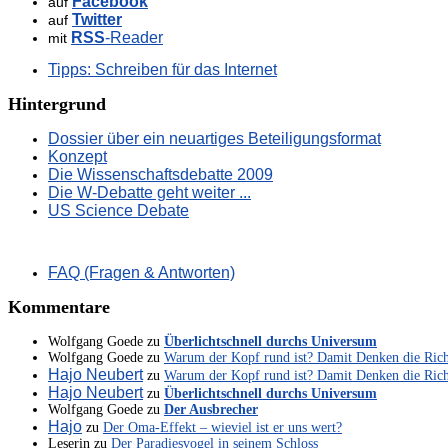
Facebook
auf
Twitter
auf
RSS
-Reader
mit
Tipps: Schreiben für das Internet
Hintergrund
Dossier über ein neuartiges Beteiligungsformat
Konzept
Die Wissenschaftsdebatte 2009
Die W-Debatte geht weiter ...
US Science Debate
FAQ (Fragen & Antworten)
Kommentare
Wolfgang Goede
zu
Überlichtschnell durchs Universum
Wolfgang Goede
zu
Warum der Kopf rund ist? Damit Denken die Ric
Hajo Neubert
zu
Warum der Kopf rund ist? Damit Denken die Ric
Hajo Neubert
zu
Überlichtschnell durchs Universum
Wolfgang Goede
zu
Der Ausbrecher
Hajo
zu
Der Oma-Effekt – wieviel ist er uns wert?
Leserin
zu
Der Paradiesvogel in seinem Schloss