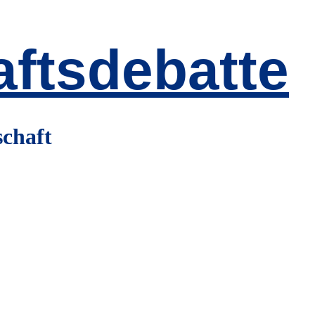
ftsdebatte
schaft