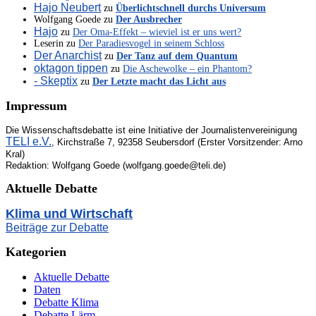
Hajo Neubert
zu
Überlichtschnell durchs Universum
Wolfgang Goede
zu
Der Ausbrecher
Hajo
zu
Der Oma-Effekt – wieviel ist er uns wert?
Leserin
zu
Der Paradiesvogel in seinem Schloss
Der Anarchist
zu
Der Tanz auf dem Quantum
oktagon tippen
zu
Die Aschewolke – ein Phantom?
- Skeptix
zu
Der Letzte macht das Licht aus
Impressum
Die Wissenschaftsdebatte ist eine Initiative der Journalistenvereinigung
TELI e.V.
, Kirchstraße 7, 92358 Seubersdorf (Erster Vorsitzender: Arno
Kral)
Redaktion: Wolfgang Goede (wolfgang.goede@teli.de)
Aktuelle Debatte
Klima und Wirtschaft
Beiträge zur Debatte
Kategorien
Aktuelle Debatte
Daten
Debatte Klima
Debatte Lärm