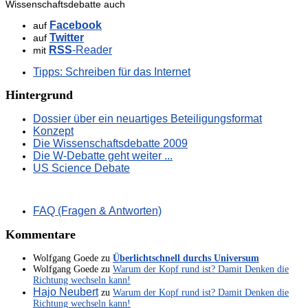
Wissenschaftsdebatte auch
Facebook
auf
Twitter
auf
RSS
-Reader
mit
Tipps: Schreiben für das Internet
Hintergrund
Dossier über ein neuartiges Beteiligungsformat
Konzept
Die Wissenschaftsdebatte 2009
Die W-Debatte geht weiter ...
US Science Debate
FAQ (Fragen & Antworten)
Kommentare
Wolfgang Goede
zu
Überlichtschnell durchs Universum
Wolfgang Goede
zu
Warum der Kopf rund ist? Damit Denken die
Richtung wechseln kann!
Hajo Neubert
zu
Warum der Kopf rund ist? Damit Denken die
Richtung wechseln kann!