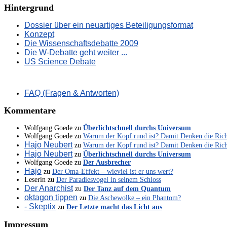
Hintergrund
Dossier über ein neuartiges Beteiligungsformat
Konzept
Die Wissenschaftsdebatte 2009
Die W-Debatte geht weiter ...
US Science Debate
FAQ (Fragen & Antworten)
Kommentare
Wolfgang Goede
zu
Überlichtschnell durchs Universum
Wolfgang Goede
zu
Warum der Kopf rund ist? Damit Denken die Ric
Hajo Neubert
zu
Warum der Kopf rund ist? Damit Denken die Ric
Hajo Neubert
zu
Überlichtschnell durchs Universum
Wolfgang Goede
zu
Der Ausbrecher
Hajo
zu
Der Oma-Effekt – wieviel ist er uns wert?
Leserin
zu
Der Paradiesvogel in seinem Schloss
Der Anarchist
zu
Der Tanz auf dem Quantum
oktagon tippen
zu
Die Aschewolke – ein Phantom?
- Skeptix
zu
Der Letzte macht das Licht aus
Impressum