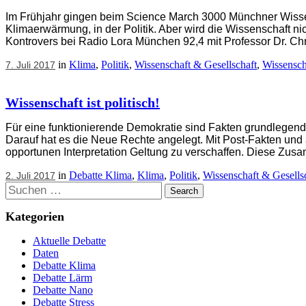
Im Frühjahr gingen beim Science March 3000 Münchner Wissensc
Klimaerwärmung, in der Politik. Aber wird die Wissenschaft n
Kontrovers bei Radio Lora München 92,4 mit Professor Dr. Ch
in
Klima
,
Politik
,
Wissenschaft & Gesellschaft
,
Wissensch
7. Juli 2017
Wissenschaft ist politisch!
Für eine funktionierende Demokratie sind Fakten grundlegend. D
Darauf hat es die Neue Rechte angelegt. Mit Post-Fakten und 
opportunen Interpretation Geltung zu verschaffen. Diese Z
in
Debatte Klima
,
Klima
,
Politik
,
Wissenschaft & Gesells
2. Juli 2017
Suchen
Kategorien
Aktuelle Debatte
Daten
Debatte Klima
Debatte Lärm
Debatte Nano
Debatte Stress