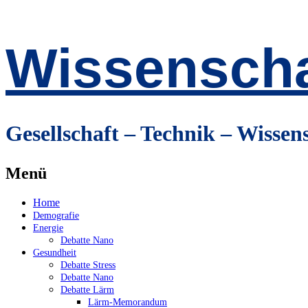
Wissenscha
Gesellschaft – Technik – Wissen
Menü
Zum
Home
Inhalt
Demografie
springen
Energie
Debatte Nano
Gesundheit
Debatte Stress
Debatte Nano
Debatte Lärm
Lärm-Memorandum