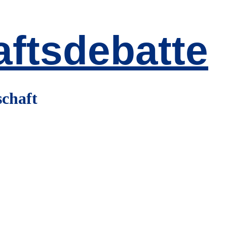
ftsdebatte
schaft