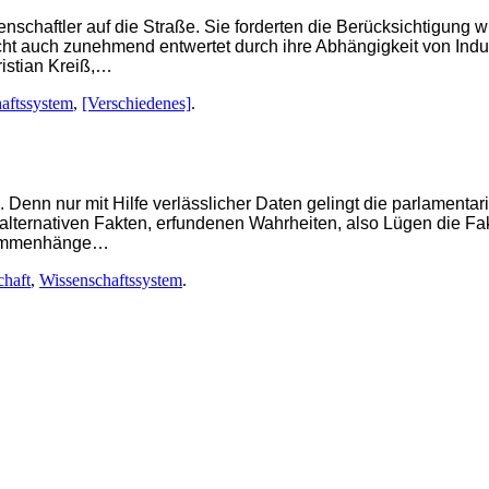
haftler auf die Straße. Sie forderten die Berücksichtigung wi
icht auch zunehmend entwertet durch ihre Abhängigkeit von Ind
ristian Kreiß,…
aftssystem
,
[Verschiedenes]
.
enn nur mit Hilfe verlässlicher Daten gelingt die parlamentaris
alternativen Fakten, erfundenen Wahrheiten, also Lügen die Fak
usammenhänge…
chaft
,
Wissenschaftssystem
.