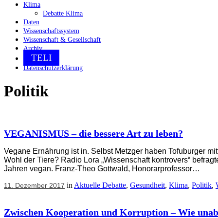
Klima
Debatte Klima
Daten
Wissenschaftssystem
Wissenschaft & Gesellschaft
Archiv
TELI
Datenschutzerklärung
Politik
VEGANISMUS – die bessere Art zu leben?
Vegane Ernährung ist in. Selbst Metzger haben Tofuburger mitt
Wohl der Tiere? Radio Lora „Wissenschaft kontrovers“ befragt
Jahren vegan. Franz-Theo Gottwald, Honorarprofessor…
in
Aktuelle Debatte
,
Gesundheit
,
Klima
,
Politik
,
11. Dezember 2017
Zwischen Kooperation und Korruption – Wie unabh