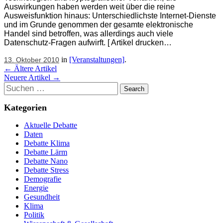
Auswirkungen haben werden weit über die reine
Ausweisfunktion hinaus: Unterschiedlichste Internet-Dienste
und im Grunde genommen der gesamte elektronische
Handel sind betroffen, was allerdings auch viele
Datenschutz-Fragen aufwirft. [ Artikel drucken…
in
[Veranstaltungen]
.
13. Oktober 2010
Artikel
←
Ältere Artikel
Neuere Artikel
→
Navigation
Suchen
Kategorien
Aktuelle Debatte
Daten
Debatte Klima
Debatte Lärm
Debatte Nano
Debatte Stress
Demografie
Energie
Gesundheit
Klima
Politik