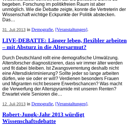
begeben. Forschung im politikfreien Raum ist aber
unmöglich. Wie die Debatte zeigte, konnte die Vertreterin der
Wissenschaft wichtige Eckpunkte der Politik abstecken.
Das…
in
Demografie
,
[Veranstaltungen]
.
31. Juli 2013
LIVE-DEBATTE: Länger leben, flexibler arbeiten
– mit Absturz in die Altersarmut?
Durch Deutschland rollt eine demografische Umwälzung.
Altersforscher diagnostizieren, dass wir immer älter werden
und fit dabei bleiben. Ist Zwangsverrentung deshalb nicht
eine Altersdiskriminierung? Sollte jeder so lange arbeiten
dürfen, wie sie oder er will? Verdienen besonders Frauen
und Migranten nicht bessere Erwerbschancen? Was macht
die Verwerfung der Alterspyramide mit unseren Renten?
Erwartet viele Senioren die…
in
Demografie
,
[Veranstaltungen]
.
12. Juli 2013
Robert-Jungk-Jahr 2013 würdigt
Wissenschaftsdebatte