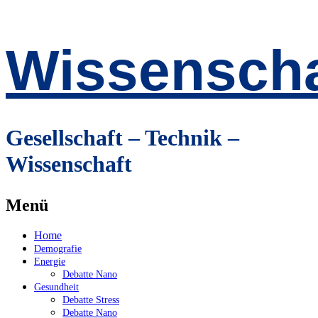
Wissenscha
Gesellschaft – Technik –
Wissenschaft
Menü
Zum
Home
Inhalt
Demografie
springen
Energie
Debatte Nano
Gesundheit
Debatte Stress
Debatte Nano