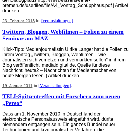
der Dialogpraxis http://www.wissenswerte-
bremen.de/userfiles/file/A4_Vortrag_Schüpphaus.pdf [ Artikel
drucken ]
in
[Veranstaltungen]
.
23. Februar 2013
Twittern, Bloggen, Webfilmen – Folien zu einem
Seminar am MAZ
Klick-Tipp: Medienjournalistin Ulrike Langer hat die Folien zu
ihrem Vortrag „Twittern, Bloggen, Webfilmen – wie
Journalisten sich vernetzen und vermarkten sollen“ in ihrem
Blog veröffentlicht: medialdigital.de. Quelle für diese
Nachricht: heute2 – Nachrichten für Medienmacher von
heute Morgen lesen. [ Artikel drucken ]
in
[Veranstaltungen]
.
19. Januar 2011
TELI-Spitzentreffen mit Forschern zum neuen
„Perso“
Dass am 1. November 2010 in Deutschland der
elektronische Personalausweis eingeführt wird, dürfte
niemandem entgangen sein. Ein ganzes Bündel neuer
Technologien und kryptografischer Verfahren, die