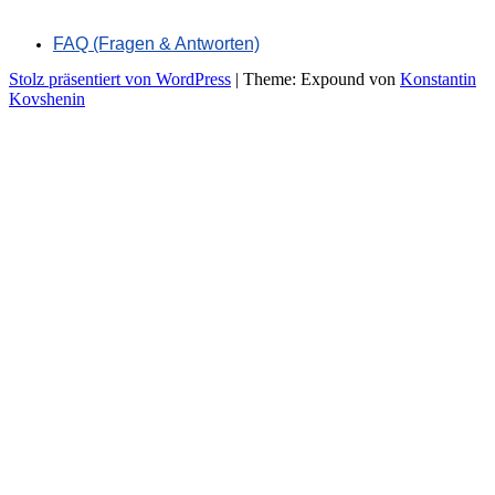
FAQ (Fragen & Antworten)
Stolz präsentiert von WordPress
|
Theme: Expound von
Konstantin
Kovshenin