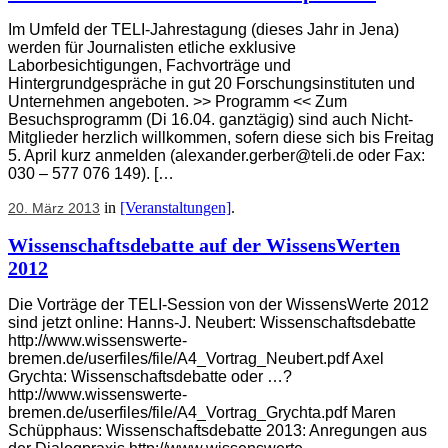
Im Umfeld der TELI-Jahrestagung (dieses Jahr in Jena)
werden für Journalisten etliche exklusive
Laborbesichtigungen, Fachvorträge und
Hintergrundgespräche in gut 20 Forschungsinstituten und
Unternehmen angeboten. >> Programm << Zum
Besuchsprogramm (Di 16.04. ganztägig) sind auch Nicht-
Mitglieder herzlich willkommen, sofern diese sich bis Freitag
5. April kurz anmelden (alexander.gerber@teli.de oder Fax:
030 – 577 076 149). […
in
[Veranstaltungen]
.
20. März 2013
Wissenschaftsdebatte auf der WissensWerten
2012
Die Vorträge der TELI-Session von der WissensWerte 2012
sind jetzt online: Hanns-J. Neubert: Wissenschaftsdebatte
http://www.wissenswerte-
bremen.de/userfiles/file/A4_Vortrag_Neubert.pdf Axel
Grychta: Wissenschaftsdebatte oder …?
http://www.wissenswerte-
bremen.de/userfiles/file/A4_Vortrag_Grychta.pdf Maren
Schüpphaus: Wissenschaftsdebatte 2013: Anregungen aus