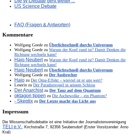
Die W-Debatte geht weiter ...
US Science Debate
FAQ (Fragen & Antworten)
Kommentare
Wolfgang Goede
zu
Überlichtschnell durchs Universum
Wolfgang Goede
zu
Warum der Kopf rund ist? Damit Denken die
Richtung wechseln kann!
Hajo Neubert
zu
Warum der Kopf rund ist? Damit Denken die
Richtung wechseln kann!
Hajo Neubert
zu
Überlichtschnell durchs Universum
Wolfgang Goede
zu
Der Ausbrecher
Hajo
zu
Der Oma-Effekt – wieviel ist er uns wert?
Leserin
zu
Der Paradiesvogel in seinem Schloss
Der Anarchist
zu
Der Tanz auf dem Quantum
oktagon tippen
zu
Die Aschewolke – ein Phantom?
- Skeptix
zu
Der Letzte macht das Licht aus
Impressum
Die Wissenschaftsdebatte ist eine Initiative der Journalistenvereinigung
TELI e.V.
, Kirchstraße 7, 92358 Seubersdorf (Erster Vorsitzender: Arno
Kral)