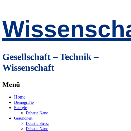
Wissenscha
Gesellschaft – Technik –
Wissenschaft
Menü
Zum
Home
Inhalt
Demografie
springen
Energie
Debatte Nano
Gesundheit
Debatte Stress
Debatte Nano