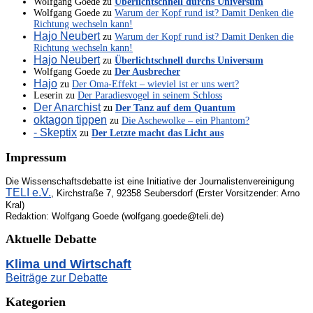
Wolfgang Goede
zu
Überlichtschnell durchs Universum
Wolfgang Goede
zu
Warum der Kopf rund ist? Damit Denken die
Richtung wechseln kann!
Hajo Neubert
zu
Warum der Kopf rund ist? Damit Denken die
Richtung wechseln kann!
Hajo Neubert
zu
Überlichtschnell durchs Universum
Wolfgang Goede
zu
Der Ausbrecher
Hajo
zu
Der Oma-Effekt – wieviel ist er uns wert?
Leserin
zu
Der Paradiesvogel in seinem Schloss
Der Anarchist
zu
Der Tanz auf dem Quantum
oktagon tippen
zu
Die Aschewolke – ein Phantom?
- Skeptix
zu
Der Letzte macht das Licht aus
Impressum
Die Wissenschaftsdebatte ist eine Initiative der Journalistenvereinigung
TELI e.V.
, Kirchstraße 7, 92358 Seubersdorf (Erster Vorsitzender: Arno
Kral)
Redaktion: Wolfgang Goede (wolfgang.goede@teli.de)
Aktuelle Debatte
Klima und Wirtschaft
Beiträge zur Debatte
Kategorien