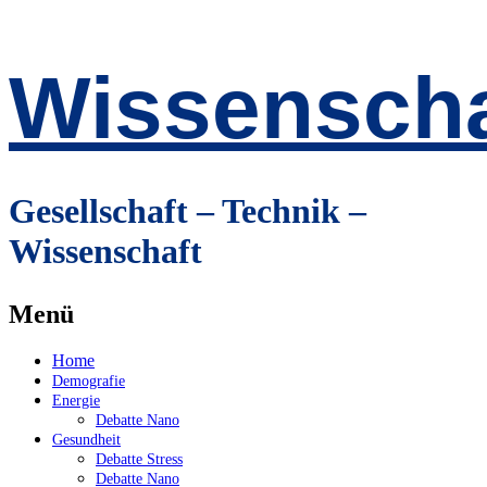
Wissenscha
Gesellschaft – Technik –
Wissenschaft
Menü
Zum
Home
Inhalt
Demografie
springen
Energie
Debatte Nano
Gesundheit
Debatte Stress
Debatte Nano