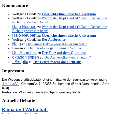
Kommentare
Wolfgang Goede
zu
Überlichtschnell durchs Universum
Wolfgang Goede
zu
Warum der Kopf rund ist? Damit Denken die
Richtung wechseln kann!
Hajo Neubert
zu
Warum der Kopf rund ist? Damit Denken die
Richtung wechseln kann!
Hajo Neubert
zu
Überlichtschnell durchs Universum
Wolfgang Goede
zu
Der Ausbrecher
Hajo
zu
Der Oma-Effekt – wieviel ist er uns wert?
Leserin
zu
Der Paradiesvogel in seinem Schloss
Der Anarchist
zu
Der Tanz auf dem Quantum
oktagon tippen
zu
Die Aschewolke – ein Phantom?
- Skeptix
zu
Der Letzte macht das Licht aus
Impressum
Die Wissenschaftsdebatte ist eine Initiative der Journalistenvereinigung
TELI e.V.
, Kirchstraße 7, 92358 Seubersdorf (Erster Vorsitzender: Arno
Kral)
Redaktion: Wolfgang Goede (wolfgang.goede@teli.de)
Aktuelle Debatte
Klima und Wirtschaft