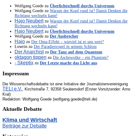
Wolfgang Goede
zu
Überlichtschnell durchs Universum
Wolfgang Goede
zu
Warum der Kopf rund ist? Damit Denken die
Richtung wechseln kann!
Hajo Neubert
zu
Warum der Kopf rund ist? Damit Denken die
Richtung wechseln kann!
Hajo Neubert
zu
Überlichtschnell durchs Universum
Wolfgang Goede
zu
Der Ausbrecher
Hajo
zu
Der Oma-Effekt – wieviel ist er uns wert?
Leserin
zu
Der Paradiesvogel in seinem Schloss
Der Anarchist
zu
Der Tanz auf dem Quantum
oktagon tippen
zu
Die Aschewolke – ein Phantom?
- Skeptix
zu
Der Letzte macht das Licht aus
Impressum
Die Wissenschaftsdebatte ist eine Initiative der Journalistenvereinigung
TELI e.V.
, Kirchstraße 7, 92358 Seubersdorf (Erster Vorsitzender: Arno
Kral)
Redaktion: Wolfgang Goede (wolfgang.goede@teli.de)
Aktuelle Debatte
Klima und Wirtschaft
Beiträge zur Debatte