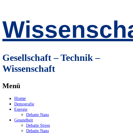
Wissenscha
Gesellschaft – Technik –
Wissenschaft
Menü
Zum
Home
Inhalt
Demografie
springen
Energie
Debatte Nano
Gesundheit
Debatte Stress
Debatte Nano