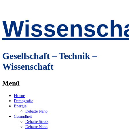
Wissenscha
Gesellschaft – Technik –
Wissenschaft
Menü
Zum
Home
Inhalt
Demografie
springen
Energie
Debatte Nano
Gesundheit
Debatte Stress
Debatte Nano