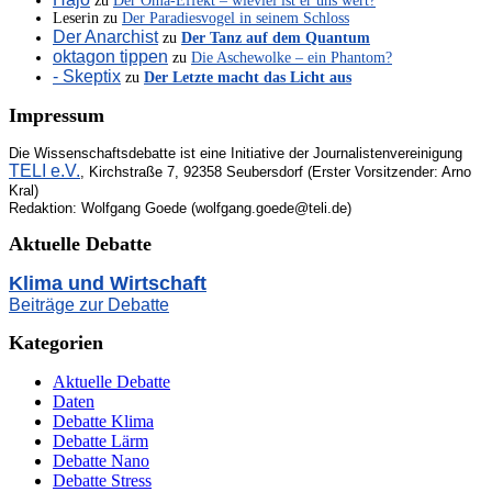
zu
Der Oma-Effekt – wieviel ist er uns wert?
Leserin
zu
Der Paradiesvogel in seinem Schloss
Der Anarchist
zu
Der Tanz auf dem Quantum
oktagon tippen
zu
Die Aschewolke – ein Phantom?
- Skeptix
zu
Der Letzte macht das Licht aus
Impressum
Die Wissenschaftsdebatte ist eine Initiative der Journalistenvereinigung
TELI e.V.
, Kirchstraße 7, 92358 Seubersdorf (Erster Vorsitzender: Arno
Kral)
Redaktion: Wolfgang Goede (wolfgang.goede@teli.de)
Aktuelle Debatte
Klima und Wirtschaft
Beiträge zur Debatte
Kategorien
Aktuelle Debatte
Daten
Debatte Klima
Debatte Lärm
Debatte Nano
Debatte Stress