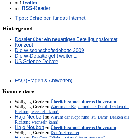
Twitter
auf
RSS
-Reader
mit
Tipps: Schreiben für das Internet
Hintergrund
Dossier über ein neuartiges Beteiligungsformat
Konzept
Die Wissenschaftsdebatte 2009
Die W-Debatte geht weiter ...
US Science Debate
FAQ (Fragen & Antworten)
Kommentare
Wolfgang Goede
zu
Überlichtschnell durchs Universum
Wolfgang Goede
zu
Warum der Kopf rund ist? Damit Denken die
Richtung wechseln kann!
Hajo Neubert
zu
Warum der Kopf rund ist? Damit Denken die
Richtung wechseln kann!
Hajo Neubert
zu
Überlichtschnell durchs Universum
Wolfgang Goede
zu
Der Ausbrecher
Hajo