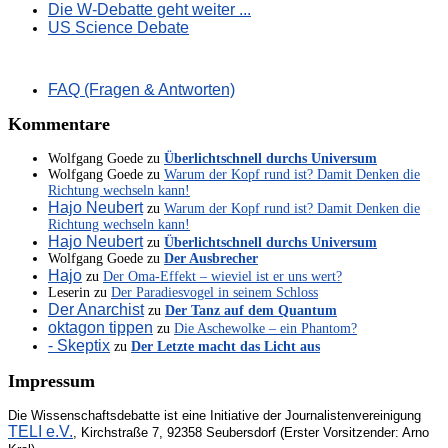
Die W-Debatte geht weiter ...
US Science Debate
FAQ (Fragen & Antworten)
Kommentare
Wolfgang Goede
zu
Überlichtschnell durchs Universum
Wolfgang Goede
zu
Warum der Kopf rund ist? Damit Denken die
Richtung wechseln kann!
Hajo Neubert
zu
Warum der Kopf rund ist? Damit Denken die
Richtung wechseln kann!
Hajo Neubert
zu
Überlichtschnell durchs Universum
Wolfgang Goede
zu
Der Ausbrecher
Hajo
zu
Der Oma-Effekt – wieviel ist er uns wert?
Leserin
zu
Der Paradiesvogel in seinem Schloss
Der Anarchist
zu
Der Tanz auf dem Quantum
oktagon tippen
zu
Die Aschewolke – ein Phantom?
- Skeptix
zu
Der Letzte macht das Licht aus
Impressum
Die Wissenschaftsdebatte ist eine Initiative der Journalistenvereinigung
TELI e.V.
, Kirchstraße 7, 92358 Seubersdorf (Erster Vorsitzender: Arno