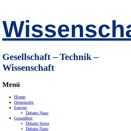
Wissenscha
Gesellschaft – Technik –
Wissenschaft
Menü
Zum
Home
Inhalt
Demografie
springen
Energie
Debatte Nano
Gesundheit
Debatte Stress
Debatte Nano