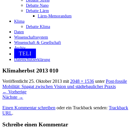
Debatte Stress
Debatte Nano
Debatte Lärm
Lärm-Memorandum
Klima
Debatte Klima
Daten
Wissenschaftssystem
Wissenschaft & Gesellschaft
Archiv
TELI
Datenschutzerklärung
Klimaherbst 2013 010
Veröffentlicht
25. Oktober 2013
mit
2048 × 1536
unter
Post-fossile
Mobilität: Spagat zwischen Vision und städtebaulicher Praxis
←
Vorherige
Nächste
→
Einen Kommentar schreiben
oder ein Trackback senden:
Trackback
URL
.
Schreibe einen Kommentar