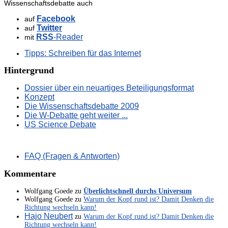
Wissenschaftsdebatte auch
Facebook
auf
Twitter
auf
RSS
-Reader
mit
Tipps: Schreiben für das Internet
Hintergrund
Dossier über ein neuartiges Beteiligungsformat
Konzept
Die Wissenschaftsdebatte 2009
Die W-Debatte geht weiter ...
US Science Debate
FAQ (Fragen & Antworten)
Kommentare
Wolfgang Goede
zu
Überlichtschnell durchs Universum
Wolfgang Goede
zu
Warum der Kopf rund ist? Damit Denken die
Richtung wechseln kann!
Hajo Neubert
zu
Warum der Kopf rund ist? Damit Denken die
Richtung wechseln kann!