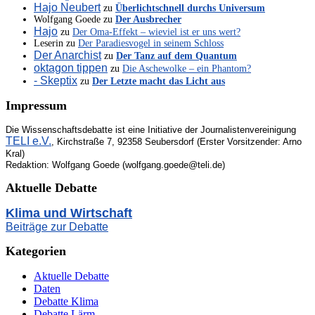
Hajo Neubert
zu
Überlichtschnell durchs Universum
Wolfgang Goede
zu
Der Ausbrecher
Hajo
zu
Der Oma-Effekt – wieviel ist er uns wert?
Leserin
zu
Der Paradiesvogel in seinem Schloss
Der Anarchist
zu
Der Tanz auf dem Quantum
oktagon tippen
zu
Die Aschewolke – ein Phantom?
- Skeptix
zu
Der Letzte macht das Licht aus
Impressum
Die Wissenschaftsdebatte ist eine Initiative der Journalistenvereinigung
TELI e.V.
, Kirchstraße 7, 92358 Seubersdorf (Erster Vorsitzender: Arno
Kral)
Redaktion: Wolfgang Goede (wolfgang.goede@teli.de)
Aktuelle Debatte
Klima und Wirtschaft
Beiträge zur Debatte
Kategorien
Aktuelle Debatte
Daten
Debatte Klima
Debatte Lärm