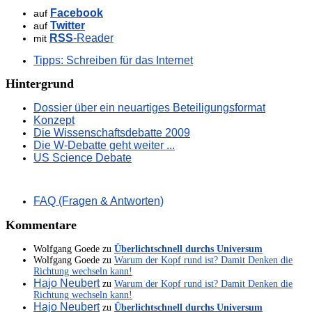
Facebook
auf
Twitter
auf
RSS
-Reader
mit
Tipps: Schreiben für das Internet
Hintergrund
Dossier über ein neuartiges Beteiligungsformat
Konzept
Die Wissenschaftsdebatte 2009
Die W-Debatte geht weiter ...
US Science Debate
FAQ (Fragen & Antworten)
Kommentare
Wolfgang Goede
zu
Überlichtschnell durchs Universum
Wolfgang Goede
zu
Warum der Kopf rund ist? Damit Denken die
Richtung wechseln kann!
Hajo Neubert
zu
Warum der Kopf rund ist? Damit Denken die
Richtung wechseln kann!
Hajo Neubert
zu
Überlichtschnell durchs Universum