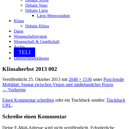
Debatte Stress
Debatte Nano
Debatte Lärm
Lärm-Memorandum
Klima
Debatte Klima
Daten
Wissenschaftssystem
Wissenschaft & Gesellschaft
Archiv
TELI
Datenschutzerklärung
Klimaherbst 2013 002
Veröffentlicht
25. Oktober 2013
mit
2048 × 1536
unter
Post-fossile
Mobilität: Spagat zwischen Vision und städtebaulicher Praxis
←
Vorherige
Einen Kommentar schreiben
oder ein Trackback senden:
Trackback
URL
.
Schreibe einen Kommentar
Deine E-Mail-Adresse wird nicht veröffentlicht.
Erforderliche