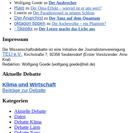
Wolfgang Goede
zu
Der Ausbrecher
Hajo
zu
Der Oma-Effekt – wieviel ist er uns wert?
Leserin
zu
Der Paradiesvogel in seinem Schloss
Der Anarchist
zu
Der Tanz auf dem Quantum
oktagon tippen
zu
Die Aschewolke – ein Phantom?
- Skeptix
zu
Der Letzte macht das Licht aus
Impressum
Die Wissenschaftsdebatte ist eine Initiative der Journalistenvereinigung
TELI e.V.
, Kirchstraße 7, 92358 Seubersdorf (Erster Vorsitzender: Arno
Kral)
Redaktion: Wolfgang Goede (wolfgang.goede@teli.de)
Aktuelle Debatte
Klima und Wirtschaft
Beiträge zur Debatte
Kategorien
Aktuelle Debatte
Daten
Debatte Klima
Debatte Lärm
Debatte Nano