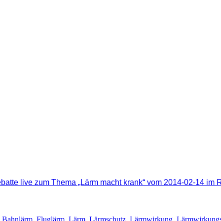
ebatte live zum Thema „Lärm macht krank“ vom 2014-02-14 im R
:
Bahnlärm
,
Fluglärm
,
Lärm
,
Lärmschutz
,
Lärmwirkung
,
Lärmwirkungs