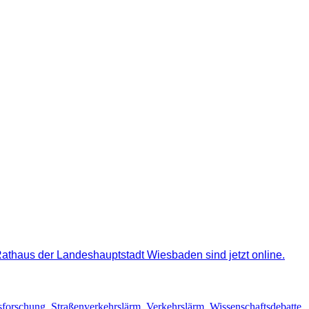
athaus der Landeshauptstadt Wiesbaden sind jetzt online.
forschung
,
Straßenverkehrslärm
,
Verkehrslärm
,
Wissenschaftsdebatte