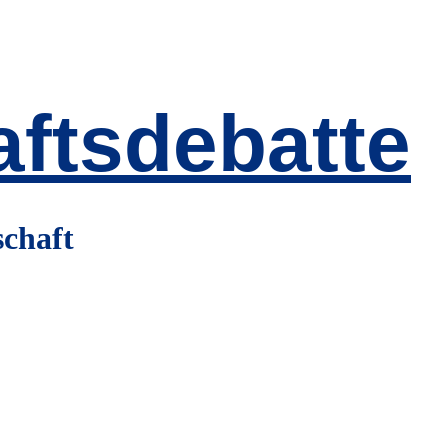
ftsdebatte
schaft