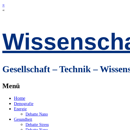
»
«
Wissenscha
Gesellschaft – Technik – Wissen
Menü
Zum
Home
Inhalt
Demografie
springen
Energie
Debatte Nano
Gesundheit
Debatte Stress
Debatte Nano