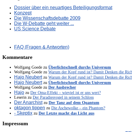
Dossier über ein neuartiges Beteiligungsformat
Konzept
Die Wissenschaftsdebatte 2009
Die W-Debatte geht weiter ...
US Science Debate
FAQ (Fragen & Antworten)
Kommentare
Wolfgang Goede
zu
Überlichtschnell durchs Universum
Wolfgang Goede
zu
Warum der Kopf rund ist? Damit Denken die Ric
Hajo Neubert
zu
Warum der Kopf rund ist? Damit Denken die Ric
Hajo Neubert
zu
Überlichtschnell durchs Universum
Wolfgang Goede
zu
Der Ausbrecher
Hajo
zu
Der Oma-Effekt – wieviel ist er uns wert?
Leserin
zu
Der Paradiesvogel in seinem Schloss
Der Anarchist
zu
Der Tanz auf dem Quantum
oktagon tippen
zu
Die Aschewolke – ein Phantom?
- Skeptix
zu
Der Letzte macht das Licht aus
Impressum