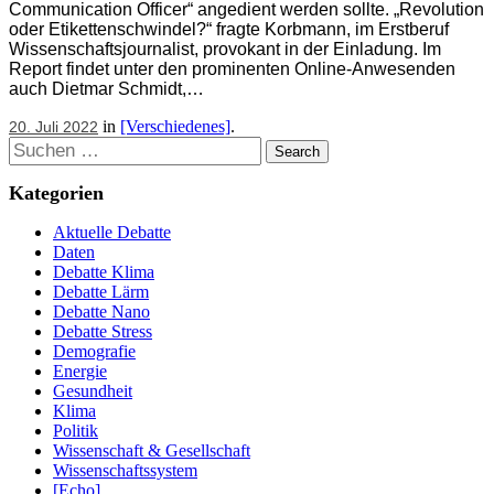
Communication Officer“ angedient werden sollte. „Revolution
oder Etikettenschwindel?“ fragte Korbmann, im Erstberuf
Wissenschaftsjournalist, provokant in der Einladung. Im
Report findet unter den prominenten Online-Anwesenden
auch Dietmar Schmidt,…
in
[Verschiedenes]
.
20. Juli 2022
Suchen
Kategorien
Aktuelle Debatte
Daten
Debatte Klima
Debatte Lärm
Debatte Nano
Debatte Stress
Demografie
Energie
Gesundheit
Klima
Politik
Wissenschaft & Gesellschaft
Wissenschaftssystem
[Echo]