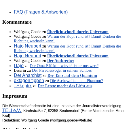
FAQ (Fragen & Antworten)
Kommentare
Wolfgang Goede
zu
Überlichtschnell durchs Universum
Wolfgang Goede
zu
Warum der Kopf rund ist? Damit Denken die
Richtung wechseln kann!
Hajo Neubert
zu
Warum der Kopf rund ist? Damit Denken die
Richtung wechseln kann!
Hajo Neubert
zu
Überlichtschnell durchs Universum
Wolfgang Goede
zu
Der Ausbrecher
Hajo
zu
Der Oma-Effekt – wieviel ist er uns wert?
Leserin
zu
Der Paradiesvogel in seinem Schloss
Der Anarchist
zu
Der Tanz auf dem Quantum
oktagon tippen
zu
Die Aschewolke – ein Phantom?
- Skeptix
zu
Der Letzte macht das Licht aus
Impressum
Die Wissenschaftsdebatte ist eine Initiative der Journalistenvereinigung
TELI e.V.
, Kirchstraße 7, 92358 Seubersdorf (Erster Vorsitzender: Arno
Kral)
Redaktion: Wolfgang Goede (wolfgang.goede@teli.de)