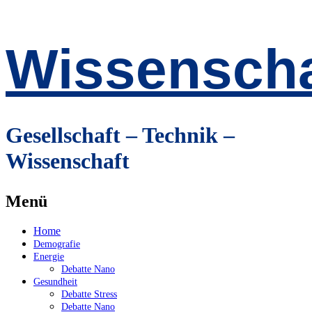
Wissenscha
Gesellschaft – Technik –
Wissenschaft
Menü
Zum
Home
Inhalt
Demografie
springen
Energie
Debatte Nano
Gesundheit
Debatte Stress
Debatte Nano