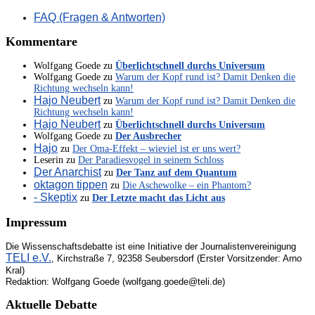
FAQ (Fragen & Antworten)
Kommentare
Wolfgang Goede
zu
Überlichtschnell durchs Universum
Wolfgang Goede
zu
Warum der Kopf rund ist? Damit Denken die
Richtung wechseln kann!
Hajo Neubert
zu
Warum der Kopf rund ist? Damit Denken die
Richtung wechseln kann!
Hajo Neubert
zu
Überlichtschnell durchs Universum
Wolfgang Goede
zu
Der Ausbrecher
Hajo
zu
Der Oma-Effekt – wieviel ist er uns wert?
Leserin
zu
Der Paradiesvogel in seinem Schloss
Der Anarchist
zu
Der Tanz auf dem Quantum
oktagon tippen
zu
Die Aschewolke – ein Phantom?
- Skeptix
zu
Der Letzte macht das Licht aus
Impressum
Die Wissenschaftsdebatte ist eine Initiative der Journalistenvereinigung
TELI e.V.
, Kirchstraße 7, 92358 Seubersdorf (Erster Vorsitzender: Arno
Kral)
Redaktion: Wolfgang Goede (wolfgang.goede@teli.de)
Aktuelle Debatte