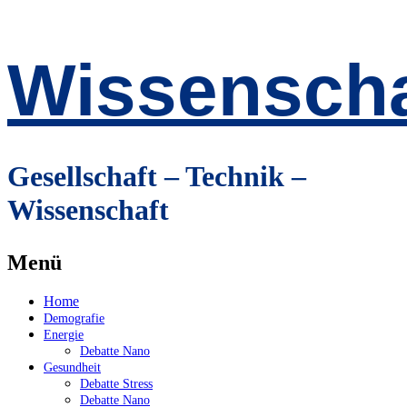
Wissenscha
Gesellschaft – Technik –
Wissenschaft
Menü
Zum
Home
Inhalt
Demografie
springen
Energie
Debatte Nano
Gesundheit
Debatte Stress
Debatte Nano