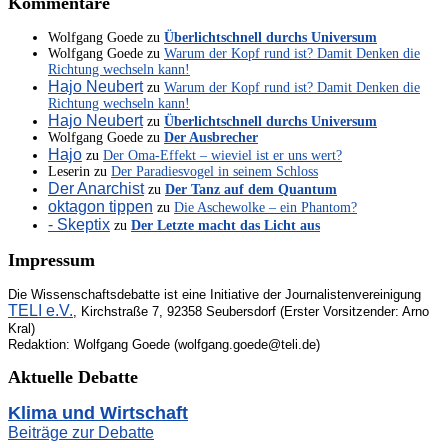
Kommentare
Wolfgang Goede
zu
Überlichtschnell durchs Universum
Wolfgang Goede
zu
Warum der Kopf rund ist? Damit Denken die
Richtung wechseln kann!
Hajo Neubert
zu
Warum der Kopf rund ist? Damit Denken die
Richtung wechseln kann!
Hajo Neubert
zu
Überlichtschnell durchs Universum
Wolfgang Goede
zu
Der Ausbrecher
Hajo
zu
Der Oma-Effekt – wieviel ist er uns wert?
Leserin
zu
Der Paradiesvogel in seinem Schloss
Der Anarchist
zu
Der Tanz auf dem Quantum
oktagon tippen
zu
Die Aschewolke – ein Phantom?
- Skeptix
zu
Der Letzte macht das Licht aus
Impressum
Die Wissenschaftsdebatte ist eine Initiative der Journalistenvereinigung
TELI e.V.
, Kirchstraße 7, 92358 Seubersdorf (Erster Vorsitzender: Arno
Kral)
Redaktion: Wolfgang Goede (wolfgang.goede@teli.de)
Aktuelle Debatte
Klima und Wirtschaft
Beiträge zur Debatte