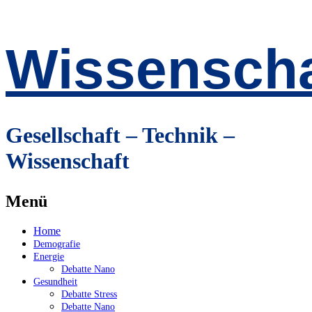
Wissenscha
Gesellschaft – Technik –
Wissenschaft
Menü
Zum
Home
Inhalt
Demografie
springen
Energie
Debatte Nano
Gesundheit
Debatte Stress
Debatte Nano