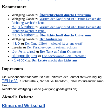
Kommentare
Wolfgang Goede
zu
Überlichtschnell durchs Universum
Wolfgang Goede
zu
Warum der Kopf rund ist? Damit Denken die
Richtung wechseln kann!
Hajo Neubert
zu
Warum der Kopf rund ist? Damit Denken die
Richtung wechseln kann!
Hajo Neubert
zu
Überlichtschnell durchs Universum
Wolfgang Goede
zu
Der Ausbrecher
Hajo
zu
Der Oma-Effekt – wieviel ist er uns wert?
Leserin
zu
Der Paradiesvogel in seinem Schloss
Der Anarchist
zu
Der Tanz auf dem Quantum
oktagon tippen
zu
Die Aschewolke – ein Phantom?
- Skeptix
zu
Der Letzte macht das Licht aus
Impressum
Die Wissenschaftsdebatte ist eine Initiative der Journalistenvereinigung
TELI e.V.
, Kirchstraße 7, 92358 Seubersdorf (Erster Vorsitzender: Arno
Kral)
Redaktion: Wolfgang Goede (wolfgang.goede@teli.de)
Aktuelle Debatte
Klima und Wirtschaft