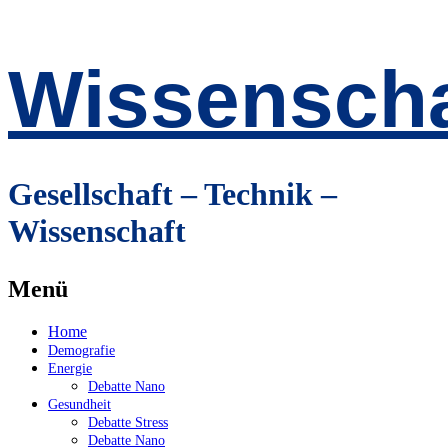
Wissenscha
Gesellschaft – Technik –
Wissenschaft
Menü
Zum
Home
Inhalt
Demografie
springen
Energie
Debatte Nano
Gesundheit
Debatte Stress
Debatte Nano