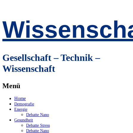
Wissenscha
Gesellschaft – Technik –
Wissenschaft
Menü
Zum
Home
Inhalt
Demografie
springen
Energie
Debatte Nano
Gesundheit
Debatte Stress
Debatte Nano