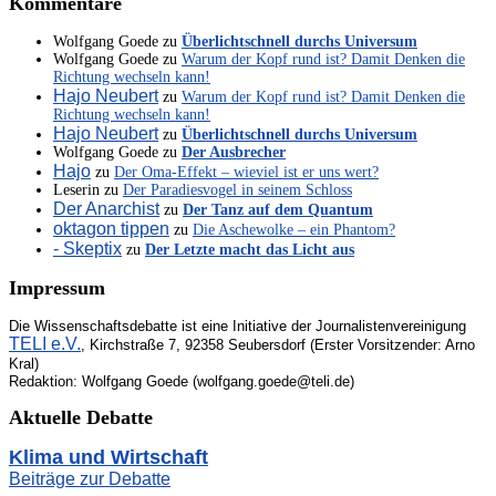
Kommentare
Wolfgang Goede
zu
Überlichtschnell durchs Universum
Wolfgang Goede
zu
Warum der Kopf rund ist? Damit Denken die
Richtung wechseln kann!
Hajo Neubert
zu
Warum der Kopf rund ist? Damit Denken die
Richtung wechseln kann!
Hajo Neubert
zu
Überlichtschnell durchs Universum
Wolfgang Goede
zu
Der Ausbrecher
Hajo
zu
Der Oma-Effekt – wieviel ist er uns wert?
Leserin
zu
Der Paradiesvogel in seinem Schloss
Der Anarchist
zu
Der Tanz auf dem Quantum
oktagon tippen
zu
Die Aschewolke – ein Phantom?
- Skeptix
zu
Der Letzte macht das Licht aus
Impressum
Die Wissenschaftsdebatte ist eine Initiative der Journalistenvereinigung
TELI e.V.
, Kirchstraße 7, 92358 Seubersdorf (Erster Vorsitzender: Arno
Kral)
Redaktion: Wolfgang Goede (wolfgang.goede@teli.de)
Aktuelle Debatte
Klima und Wirtschaft
Beiträge zur Debatte