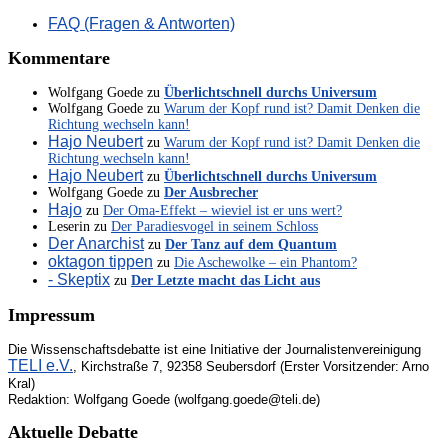
FAQ (Fragen & Antworten)
Kommentare
Wolfgang Goede
zu
Überlichtschnell durchs Universum
Wolfgang Goede
zu
Warum der Kopf rund ist? Damit Denken die
Richtung wechseln kann!
Hajo Neubert
zu
Warum der Kopf rund ist? Damit Denken die
Richtung wechseln kann!
Hajo Neubert
zu
Überlichtschnell durchs Universum
Wolfgang Goede
zu
Der Ausbrecher
Hajo
zu
Der Oma-Effekt – wieviel ist er uns wert?
Leserin
zu
Der Paradiesvogel in seinem Schloss
Der Anarchist
zu
Der Tanz auf dem Quantum
oktagon tippen
zu
Die Aschewolke – ein Phantom?
- Skeptix
zu
Der Letzte macht das Licht aus
Impressum
Die Wissenschaftsdebatte ist eine Initiative der Journalistenvereinigung
TELI e.V.
, Kirchstraße 7, 92358 Seubersdorf (Erster Vorsitzender: Arno
Kral)
Redaktion: Wolfgang Goede (wolfgang.goede@teli.de)
Aktuelle Debatte