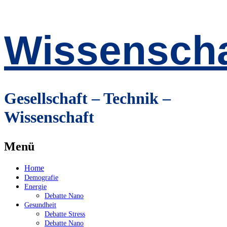
Wissenscha
Gesellschaft – Technik –
Wissenschaft
Menü
Zum
Home
Inhalt
Demografie
springen
Energie
Debatte Nano
Gesundheit
Debatte Stress
Debatte Nano