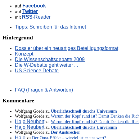
Facebook
auf
Twitter
auf
RSS
-Reader
mit
Tipps: Schreiben für das Internet
Hintergrund
Dossier über ein neuartiges Beteiligungsformat
Konzept
Die Wissenschaftsdebatte 2009
Die W-Debatte geht weiter ...
US Science Debate
FAQ (Fragen & Antworten)
Kommentare
Wolfgang Goede
zu
Überlichtschnell durchs Universum
Wolfgang Goede
zu
Warum der Kopf rund ist? Damit Denken die Ric
Hajo Neubert
zu
Warum der Kopf rund ist? Damit Denken die Ric
Hajo Neubert
zu
Überlichtschnell durchs Universum
Wolfgang Goede
zu
Der Ausbrecher
Hajo
zu
Der Oma-Effekt – wieviel ist er uns wert?