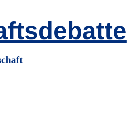
ftsdebatte
schaft