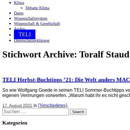
Klima
Debatte Klima
Daten
Wissenschaftssystem
Wissenschaft & Gesellschaft
Archiv
TELI
Datenschutzerklärung
Stichwort Archive:
Toralf Staud
TELI Herbst-Buchtipps ’21: Die Welt anders M
So wie Wolfgang Goede in seinen TELI Sommer-Buchtipps vom
eigenen Verirrungen vorwerfen. „Warum habt ihr es nicht gesch
in
[Verschiedenes]
.
17. August 2021
Suchen
Kategorien