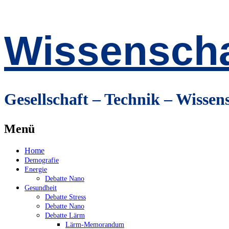
Wissenscha
Gesellschaft – Technik – Wissen
Menü
Zum
Home
Inhalt
Demografie
springen
Energie
Debatte Nano
Gesundheit
Debatte Stress
Debatte Nano
Debatte Lärm
Lärm-Memorandum