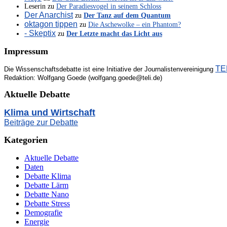
Leserin
zu
Der Paradiesvogel in seinem Schloss
Der Anarchist
zu
Der Tanz auf dem Quantum
oktagon tippen
zu
Die Aschewolke – ein Phantom?
- Skeptix
zu
Der Letzte macht das Licht aus
Impressum
TEL
Die Wissenschaftsdebatte ist eine Initiative der Journalistenvereinigung
Redaktion: Wolfgang Goede (wolfgang.goede@teli.de)
Aktuelle Debatte
Klima und Wirtschaft
Beiträge zur Debatte
Kategorien
Aktuelle Debatte
Daten
Debatte Klima
Debatte Lärm
Debatte Nano
Debatte Stress
Demografie
Energie