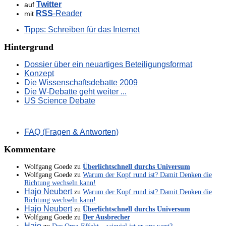
Twitter
auf
RSS
-Reader
mit
Tipps: Schreiben für das Internet
Hintergrund
Dossier über ein neuartiges Beteiligungsformat
Konzept
Die Wissenschaftsdebatte 2009
Die W-Debatte geht weiter ...
US Science Debate
FAQ (Fragen & Antworten)
Kommentare
Wolfgang Goede
zu
Überlichtschnell durchs Universum
Wolfgang Goede
zu
Warum der Kopf rund ist? Damit Denken die
Richtung wechseln kann!
Hajo Neubert
zu
Warum der Kopf rund ist? Damit Denken die
Richtung wechseln kann!
Hajo Neubert
zu
Überlichtschnell durchs Universum
Wolfgang Goede
zu
Der Ausbrecher
Hajo