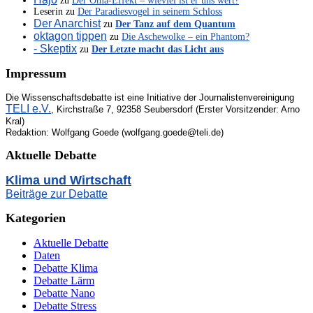
zu
Der Oma-Effekt – wieviel ist er uns wert?
Leserin
zu
Der Paradiesvogel in seinem Schloss
Der Anarchist
zu
Der Tanz auf dem Quantum
oktagon tippen
zu
Die Aschewolke – ein Phantom?
- Skeptix
zu
Der Letzte macht das Licht aus
Impressum
Die Wissenschaftsdebatte ist eine Initiative der Journalistenvereinigung
TELI e.V.
, Kirchstraße 7, 92358 Seubersdorf (Erster Vorsitzender: Arno
Kral)
Redaktion: Wolfgang Goede (wolfgang.goede@teli.de)
Aktuelle Debatte
Klima und Wirtschaft
Beiträge zur Debatte
Kategorien
Aktuelle Debatte
Daten
Debatte Klima
Debatte Lärm
Debatte Nano
Debatte Stress