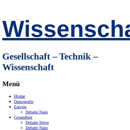
Wissenscha
Gesellschaft – Technik –
Wissenschaft
Menü
Zum
Home
Inhalt
Demografie
springen
Energie
Debatte Nano
Gesundheit
Debatte Stress
Debatte Nano