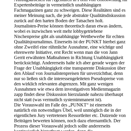
Expertenbeiträge in vermeintlich unabhängigen
Fachmagazinen ganz zu schweigen. Diese Realitäten sind es
meiner Meinung nach, die jede abstrakte Qualitätsdiskussion
zurück auf den harten Boden der Tatsachen holt.
Journalisten-Preise können theoretisch daran etwas ändern,
wobei es inzwischen weit mehr lobbygetriebene
Nischenpreise gibt als unabhängige Wettbewerbe für echten
Qualitätsjournalimus. Einerseits ist der PUNKT hierbei ganz
ohne Zweifel eine rühmliche Ausnahme, eine wichtige und
ehrenwerte Initiative, erst Recht wenn man die von Jann
Gerrit erwähnten Maßnahmen in Richtung Unabhängigkeit
berücksichtigt. Andererseits halte ich aber gerade wegen der
Frage der Unabhängigkeit eine transparente Diskussion über
den Ablauf von Journalistenpreisen für unverzichtbar, denn
nur so ließen sich die interessengeleiteten Pseudopreise von
den wirklich relevanten abgrenzen. Mit ganz wenigen
Ausnahmen wie etwa dem investigativen Medienmagazin
zapp findet diese Diskussion hierzulande nahezu überhaupt
nicht statt (was vermutlich systemimmanent ist).
Die Vorauswahl im Falle des „PUNKT“ ist einerseits
natürlich ein notwendiges Übel, weil unmöglich die in der
eigentlichen Jury vertretenen Ressortleiter etc. Dutzende von
Beiträgen bewerten können, noch dazu ehrenamtlich. Der
Prozess dieser Vorauswahl jedoch sollte andererseits