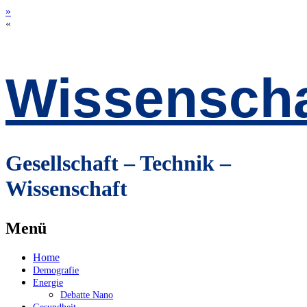
»
«
Wissenscha
Gesellschaft – Technik –
Wissenschaft
Menü
Zum
Home
Inhalt
Demografie
springen
Energie
Debatte Nano