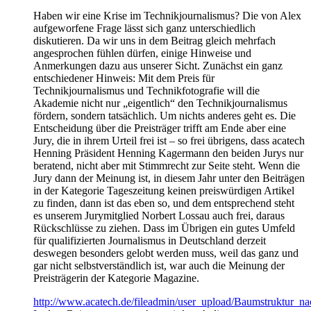
Haben wir eine Krise im Technikjournalismus? Die von Alex
aufgeworfene Frage lässt sich ganz unterschiedlich
diskutieren. Da wir uns in dem Beitrag gleich mehrfach
angesprochen fühlen dürfen, einige Hinweise und
Anmerkungen dazu aus unserer Sicht. Zunächst ein ganz
entschiedener Hinweis: Mit dem Preis für
Technikjournalismus und Technikfotografie will die
Akademie nicht nur „eigentlich“ den Technikjournalismus
fördern, sondern tatsächlich. Um nichts anderes geht es. Die
Entscheidung über die Preisträger trifft am Ende aber eine
Jury, die in ihrem Urteil frei ist – so frei übrigens, dass acatech
Henning Präsident Henning Kagermann den beiden Jurys nur
beratend, nicht aber mit Stimmrecht zur Seite steht. Wenn die
Jury dann der Meinung ist, in diesem Jahr unter den Beiträgen
in der Kategorie Tageszeitung keinen preiswürdigen Artikel
zu finden, dann ist das eben so, und dem entsprechend steht
es unserem Jurymitglied Norbert Lossau auch frei, daraus
Rückschlüsse zu ziehen. Dass im Übrigen ein gutes Umfeld
für qualifizierten Journalismus in Deutschland derzeit
deswegen besonders gelobt werden muss, weil das ganz und
gar nicht selbstverständlich ist, war auch die Meinung der
Preisträgerin der Kategorie Magazine.
http://www.acatech.de/fileadmin/user_upload/Baumstruktur_na