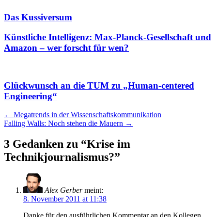
Das Kussiversum
Künstliche Intelligenz: Max-Planck-Gesellschaft und
Amazon – wer forscht für wen?
Glückwunsch an die TUM zu „Human-centered
Engineering“
Artikel
←
Megatrends in der Wissenschaftskommunikation
Falling Walls: Noch stehen die Mauern
→
Navigation
3 Gedanken zu “
Krise im
Technikjournalismus?
”
Alex Gerber
meint:
8. November 2011 at 11:38
Danke für den ausführlichen Kommentar an den Kollegen