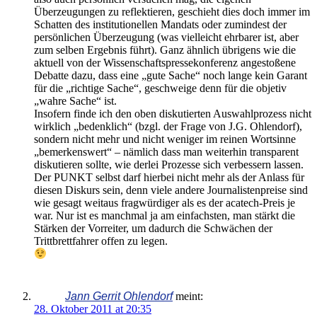
Überzeugungen zu reflektieren, geschieht dies doch immer im
Schatten des institutionellen Mandats oder zumindest der
persönlichen Überzeugung (was vielleicht ehrbarer ist, aber
zum selben Ergebnis führt). Ganz ähnlich übrigens wie die
aktuell von der Wissenschaftspressekonferenz angestoßene
Debatte dazu, dass eine „gute Sache“ noch lange kein Garant
für die „richtige Sache“, geschweige denn für die objetiv
„wahre Sache“ ist.
Insofern finde ich den oben diskutierten Auswahlprozess nicht
wirklich „bedenklich“ (bzgl. der Frage von J.G. Ohlendorf),
sondern nicht mehr und nicht weniger im reinen Wortsinne
„bemerkenswert“ – nämlich dass man weiterhin transparent
diskutieren sollte, wie derlei Prozesse sich verbessern lassen.
Der PUNKT selbst darf hierbei nicht mehr als der Anlass für
diesen Diskurs sein, denn viele andere Journalistenpreise sind
wie gesagt weitaus fragwürdiger als es der acatech-Preis je
war. Nur ist es manchmal ja am einfachsten, man stärkt die
Stärken der Vorreiter, um dadurch die Schwächen der
Trittbrettfahrer offen zu legen.
Jann Gerrit Ohlendorf
meint:
28. Oktober 2011 at 20:35