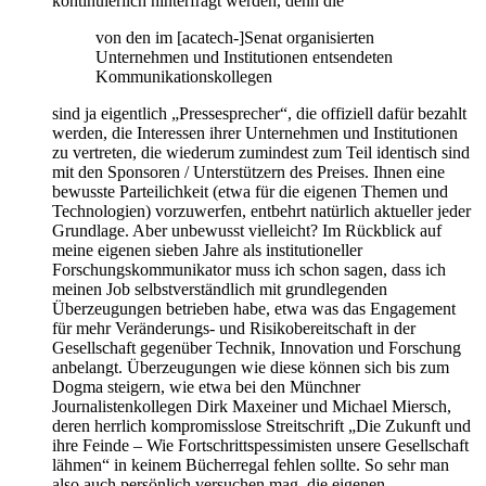
kontinuierlich hinterfragt werden, denn die
von den im [acatech-]Senat organisierten
Unternehmen und Institutionen entsendeten
Kommunikationskollegen
sind ja eigentlich „Pressesprecher“, die offiziell dafür bezahlt
werden, die Interessen ihrer Unternehmen und Institutionen
zu vertreten, die wiederum zumindest zum Teil identisch sind
mit den Sponsoren / Unterstützern des Preises. Ihnen eine
bewusste Parteilichkeit (etwa für die eigenen Themen und
Technologien) vorzuwerfen, entbehrt natürlich aktueller jeder
Grundlage. Aber unbewusst vielleicht? Im Rückblick auf
meine eigenen sieben Jahre als institutioneller
Forschungskommunikator muss ich schon sagen, dass ich
meinen Job selbstverständlich mit grundlegenden
Überzeugungen betrieben habe, etwa was das Engagement
für mehr Veränderungs- und Risikobereitschaft in der
Gesellschaft gegenüber Technik, Innovation und Forschung
anbelangt. Überzeugungen wie diese können sich bis zum
Dogma steigern, wie etwa bei den Münchner
Journalistenkollegen Dirk Maxeiner und Michael Miersch,
deren herrlich kompromisslose Streitschrift „Die Zukunft und
ihre Feinde – Wie Fortschrittspessimisten unsere Gesellschaft
lähmen“ in keinem Bücherregal fehlen sollte. So sehr man
also auch persönlich versuchen mag, die eigenen