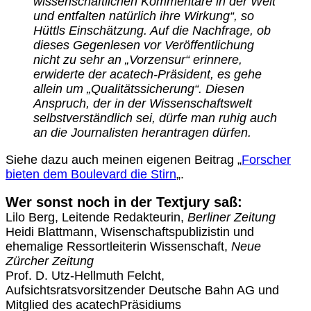
wissenschaftlichen Kommentare in der Welt
und entfalten natürlich ihre Wirkung“, so
Hüttls Einschätzung. Auf die Nachfrage, ob
dieses Gegenlesen vor Veröffentlichung
nicht zu sehr an „Vorzensur“ erinnere,
erwiderte der acatech-Präsident, es gehe
allein um „Qualitätssicherung“. Diesen
Anspruch, der in der Wissenschaftswelt
selbstverständlich sei, dürfe man ruhig auch
an die Journalisten herantragen dürfen.
Siehe dazu auch meinen eigenen Beitrag „
Forscher
bieten dem Boulevard die Stirn
„.
Wer sonst noch in der Textjury saß:
Lilo Berg, Leitende Redakteurin,
Berliner Zeitung
Heidi Blattmann, Wisenschaftspublizistin und
ehemalige Ressortleiterin Wissenschaft,
Neue
Zürcher Zeitung
Prof. D. Utz-Hellmuth Felcht,
Aufsichtsratsvorsitzender Deutsche Bahn AG und
Mitglied des acatechPräsidiums