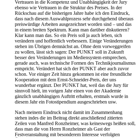
Vertrauen in die Kompetenz und Unabhängigkeit der Jury
ebenso wie Vertrauen in die Struktur des Preises. In der
Rückschau auf die bisherigen Jahre habe ich den Eindruck,
dass nach diesem Auswahlprozess sehr durchgehend überaus
preiswürdige Arbeiten ausgezeichnet worden sind – und das
in einem breiten Spektrum. Kann man darüber diskutieren?
Klar kann man das. So ein Preis soll ja auch leben, sich
verändern und hoffentlich verbessern. Einige Veränderungen
stehen im Übrigen demnächst an. Ohne dem vorweggreifen
zu wollen, lässt sich sagen: Der PUNKT soll in Zukunft
besser den Veränderungen im Mediensystem entsprechen,
gerade auch, was technische Formen des Technikjournalismus
entspricht. Verändert hat sich der PUNKT aber auch zuvor
schon. Vor einiger Zeit hinzu gekommen ist eine freundliche
Kooperation mit dem Ernst-Schneider-Preis, der uns
wunderbar ergänzt. Der PUNKT hat, weil das die Jury für
sinnvoll hielt, im vorigen Jahr einen von der Akademie
gänzlich unabhängigen Auftritt erhalten, erstmals wurde in
diesem Jahr ein Fotostipendium ausgeschrieben usw.
Nach meinem Eindruck nicht damit im Zusammenhang
stehen indes die im Beitrag direkt anschließend zitierten
Zeilen von Manfred Ronzheimer, was keineswegs heißen soll,
dass man die von Herrn Ronzheimer als Gast der
Festveranstaltung mit besonderem Interesse verfolgten