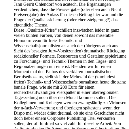
Jann Gerrit Ohlendorf von acatech. Die Ergänzungen
verdeutlichen, dass die Preisvergabe (oder eben auch Nicht-
Preisvergabe) der Anlass für diesen Beitrag hier war und die
Frage der Qualitätssicherung (oder eher -steigerung?) das
eigentliche Thema.
Diese „Qualitäts-Krise“ schillert inzwischen leider in ganz
vielen bunten Farben, von denen sowohl das miserable
Honorarniveau für freie Technik- und
Wissenschaftsjournalisten als auch der (übrigens auch aus
Sicht des besagten Jury-Vorsitzenden) dramatische Rückgang
redaktioneller Formate, Ressourcen und Gestaltungspielräume
zu Forschungs- und Technik-Themen in den Tages- und
Regionalzeitungen nur eine ist. Blenden wir für einen
Moment mal den Pathos des verklären journalistischen
Berufsethos aus, stellt sich der Mehrzahl der (zumindest
freien) Technik- und Wissenschaftsjournalisten heute die ganz
banale Frage, wie sie mit 200 Euro für einen
rechercheaufwändigen Vierspalter in einer überregionalen
Tageszeitung noch über den Monat kommen sollen. Die
Kolleginnen und Kollegen werden zwangsläufig zu Virtuosen
der n-fach-Verwertung und überlegen spätestens wenn der
Dispo mal wieder dräut dreimal, ob sie eine Geschichte nicht
doch lieber einem Corporate-Publishing-Titel verkaufen
sollen, der oft fünfmal so viel zahlt für dieselbe Arbeit. Von
Auftragsarbeiten für Agenturen in Form von Ghostwriting für