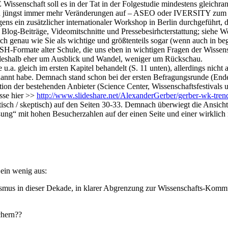
ssenschaft soll es in der Tat in der Folgestudie mindestens gle
sich jüngst immer mehr Veränderungen auf – ASEO oder IVERSITY zum B
ens ein zusätzlicher internationaler Workshop in Berlin durchgeführt, 
 Blog-Beiträge, Videomitschnitte und Pressebesirhcterstattung; siehe We
 genau wie Sie als wichtige und größtenteils sogar (wenn auch in begr
 PUSH-Formate alter Schule, die uns eben in wichtigen Fragen der Wisse
s deshalb eher um Ausblick und Wandel, weniger um Rückschau.
u.a. gleich im ersten Kapitel behandelt (S. 11 unten), allerdings nicht
nnt habe. Demnach stand schon bei der ersten Befragungsrunde (Ende 
on der bestehenden Anbieter (Science Center, Wissenschaftsfestivals u
sse hier >>
http://www.slideshare.net/AlexanderGerber/gerber-wk-tre
ritisch / skeptisch) auf den Seiten 30-33. Demnach überwiegt die Ansich
ung“ mit hohen Besucherzahlen auf der einen Seite und einer wirklich
 ein wenig aus:
lismus in dieser Dekade, in klarer Abgrenzung zur Wissenschafts-Kom
chern??