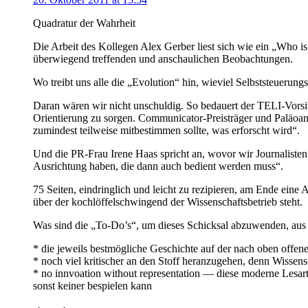
Quadratur der Wahrheit
Die Arbeit des Kollegen Alex Gerber liest sich wie ein „Who 
überwiegend treffenden und anschaulichen Beobachtungen.
Wo treibt uns alle die „Evolution“ hin, wieviel Selbststeuerun
Daran wären wir nicht unschuldig. So bedauert der TELI-Vorsi
Orientierung zu sorgen. Communicator-Preisträger und Paläoant
zumindest teilweise mitbestimmen sollte, was erforscht wird“.
Und die PR-Frau Irene Haas spricht an, wovor wir Journalisten
Ausrichtung haben, die dann auch bedient werden muss“.
75 Seiten, eindringlich und leicht zu rezipieren, am Ende eine 
über der kochlöffelschwingend der Wissenschaftsbetrieb steht.
Was sind die „To-Do’s“, um dieses Schicksal abzuwenden, aus 
* die jeweils bestmögliche Geschichte auf der nach oben offe
* noch viel kritischer an den Stoff heranzugehen, denn Wissen
* no innvoation without representation — diese moderne Lesa
sonst keiner bespielen kann