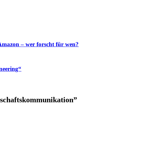
 Amazon – wer forscht für wen?
neering“
nschaftskommunikation
”