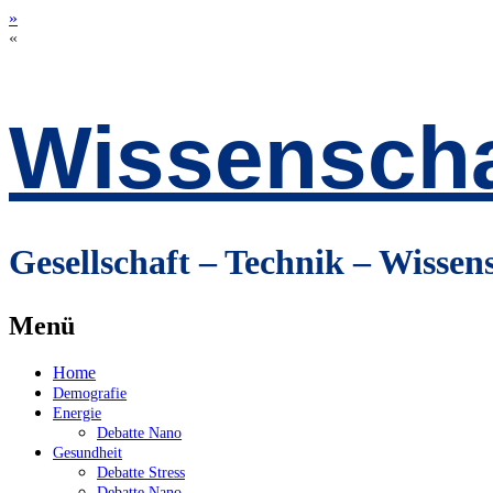
»
«
Wissenscha
Gesellschaft – Technik – Wissen
Menü
Zum
Home
Inhalt
Demografie
springen
Energie
Debatte Nano
Gesundheit
Debatte Stress
Debatte Nano