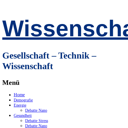
Wissenscha
Gesellschaft – Technik –
Wissenschaft
Menü
Zum
Home
Inhalt
Demografie
springen
Energie
Debatte Nano
Gesundheit
Debatte Stress
Debatte Nano