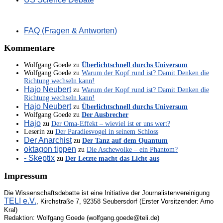
FAQ (Fragen & Antworten)
Kommentare
Wolfgang Goede
zu
Überlichtschnell durchs Universum
Wolfgang Goede
zu
Warum der Kopf rund ist? Damit Denken die
Richtung wechseln kann!
Hajo Neubert
zu
Warum der Kopf rund ist? Damit Denken die
Richtung wechseln kann!
Hajo Neubert
zu
Überlichtschnell durchs Universum
Wolfgang Goede
zu
Der Ausbrecher
Hajo
zu
Der Oma-Effekt – wieviel ist er uns wert?
Leserin
zu
Der Paradiesvogel in seinem Schloss
Der Anarchist
zu
Der Tanz auf dem Quantum
oktagon tippen
zu
Die Aschewolke – ein Phantom?
- Skeptix
zu
Der Letzte macht das Licht aus
Impressum
Die Wissenschaftsdebatte ist eine Initiative der Journalistenvereinigung
TELI e.V.
, Kirchstraße 7, 92358 Seubersdorf (Erster Vorsitzender: Arno
Kral)
Redaktion: Wolfgang Goede (wolfgang.goede@teli.de)