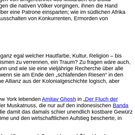
en die nativen Völker vorgingen, ihnen die Hand
er eine Patrone einsparten; wie im südlichen Afrika
, Ausschalten von Konkurrenten, Ermorden von
nz egal welcher Hautfarbe, Kultur, Religion – bis
rismen zu verrennen, ein Traum? Zu fragen wäre auch,
ann und wie sie eine vieljährige Recherche über alle
d wenn sie am Ende den „schlafenden Riesen“ in den
e Allianz aus der Kolonialgeschichte logisch, aber
New York lebenden
Amitav Ghosh
in „
Der Fluch der
t der Muskatnuss, die nur auf den indonesischen
Banda
ie damit das damals schier unendlich kostbare Gewürz
me und den wirtschaftlichen Aufstieg bescherte, in