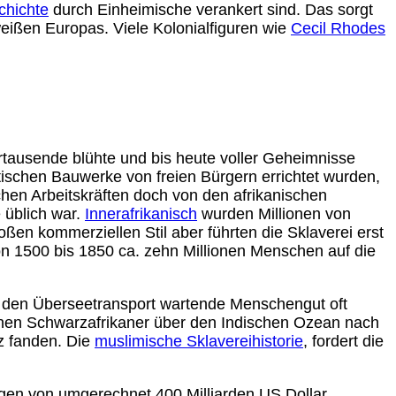
chichte
durch Einheimische verankert sind. Das sorgt
 weißen Europas. Viele Kolonialfiguren wie
Cecil Rhodes
hrtausende blühte und bis heute voller Geheimnisse
tischen Bauwerke von freien Bürgern errichtet wurden,
chen Arbeitskräften doch von den afrikanischen
 üblich war.
Innerafrikanisch
wurden Millionen von
ßen kommerziellen Stil aber führten die Sklaverei erst
von 1500 bis 1850 ca. zehn Millionen Menschen auf die
auf den Überseetransport wartende Menschengut oft
ionen Schwarzafrikaner über den Indischen Ozean nach
tz fanden. Die
muslimische Sklavereihistorie
, fordert die
ögen von umgerechnet 400 Milliarden US Dollar