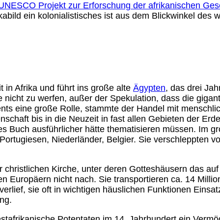
UNESCO Projekt zur Erforschung der afrikanischen Ges
ikabild ein kolonialistisches ist aus dem Blickwinkel des
in Afrika und führt ins große alte
Ägypten
, das drei Ja
 nicht zu werfen, außer der Spekulation, dass die gigan
nents eine große Rolle, stammte der Handel mit menschli
chaft bis in die Neuzeit in fast allen Gebieten der Erde
s Buch ausführlicher hätte thematisieren müssen. Im gro
 Portugiesen, Niederländer, Belgier. Sie verschleppten 
 der christlichen Kirche, unter deren Gotteshäusern das 
n Europäern nicht nach. Sie transportieren ca. 14 Mill
erlief, sie oft in wichtigen häuslichen Funktionen Einsa
ng.
estafrikanische Potentaten im 14. Jahrhundert ein Verm