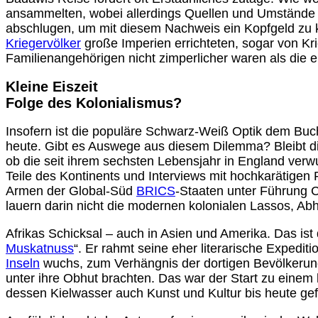
ansammelten, wobei allerdings Quellen und Umstände 
abschlugen, um mit diesem Nachweis ein Kopfgeld zu ka
Kriegervölker
große Imperien errichteten, sogar von Kr
Familienangehörigen nicht zimperlicher waren als die 
Kleine Eiszeit
Folge des Kolonialismus?
Insofern ist die populäre Schwarz-Weiß Optik dem Buch
heute. Gibt es Auswege aus diesem Dilemma? Bleibt di
ob die seit ihrem sechsten Lebensjahr in England verwur
Teile des Kontinents und Interviews mit hochkarätigen
Armen der Global-Süd
BRICS
-Staaten unter Führung Ch
lauern darin nicht die modernen kolonialen Lassos, A
Afrikas Schicksal – auch in Asien und Amerika. Das is
Muskatnuss
“. Er rahmt seine eher literarische Expedi
Inseln
wuchs, zum Verhängnis der dortigen Bevölkerung
unter ihre Obhut brachten. Das war der Start zu einem
dessen Kielwasser auch Kunst und Kultur bis heute gef