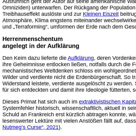
Ausführlich geht der Autor auf seine amerikanische Wa
Omniziden) unterwarfen. Der Rückgang der Population 
Treibhauseffekt auslöste und zur
Kleinen Eiszeit
beitrug
Atmosphäre, Klima engstens miteinander wechselwirken. 
und „Terraforming“, umformen der Erde nach dem Ges
Herrenmenschentum
angelegt in der Aufklärung
Den Keim dazu lieferte die
Aufklärung
, deren Vordenke
ihre Geheimnisse entlocken ließen, notfalls durch di
mechanistisches Weltdenken schloss ein wohlgeordnetes
Wilder und verdiente nicht die Erdenbürgerschaft. So
Widerstand leistete, verdiente ausgelöscht zu werden.
für sich entdeckten und damit ihre Ideologie fütterten, 
Dieses Primat hat sich auch im
extraktivistischen Kapi
Systemfehler historisch, wissenschaftlich, aktuell in s
Schuld an Frankreich erst kürzlich abtragen konnte, wä
lesenswerter Lektüre mit vielen Anstößen fällt auf, das
Nutmeg’s Curse“, 2021
).