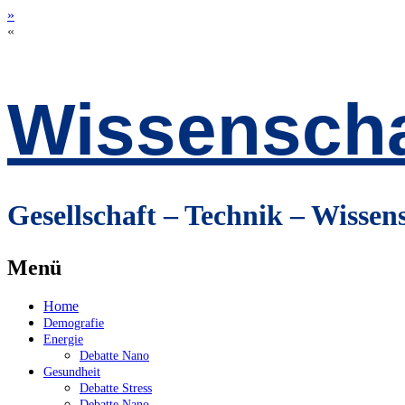
»
«
Wissenscha
Gesellschaft – Technik – Wissen
Menü
Zum
Home
Inhalt
Demografie
springen
Energie
Debatte Nano
Gesundheit
Debatte Stress
Debatte Nano