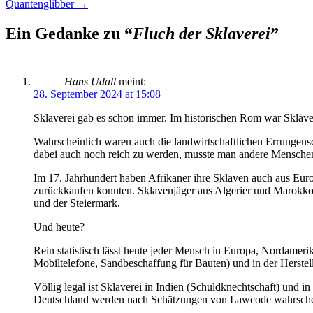
Quantenglibber
→
Navigation
Ein Gedanke zu “
Fluch der Sklaverei
”
Hans Udall
meint:
28. September 2024 at 15:08
Sklaverei gab es schon immer. Im historischen Rom war Sklaven
Wahrscheinlich waren auch die landwirtschaftlichen Errungens
dabei auch noch reich zu werden, musste man andere Menschen 
Im 17. Jahrhundert haben Afrikaner ihre Sklaven auch aus Euro
zurückkaufen konnten. Sklavenjäger aus Algerier und Marokko 
und der Steiermark.
Und heute?
Rein statistisch lässt heute jeder Mensch in Europa, Nordameri
Mobiltelefone, Sandbeschaffung für Bauten) und in der Herstel
Völlig legal ist Sklaverei in Indien (Schuldknechtschaft) und 
Deutschland werden nach Schätzungen von Lawcode wahrschei