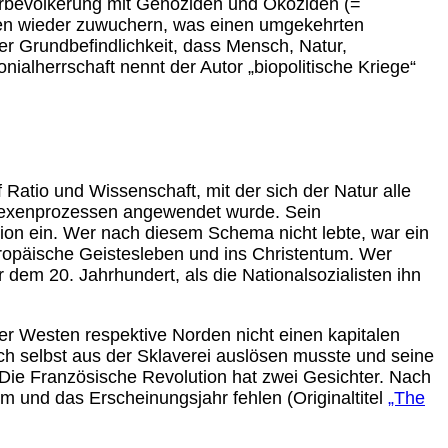
 Urbevölkerung mit Genoziden und Ökoziden (=
chen wieder zuwuchern, was einen umgekehrten
ner Grundbefindlichkeit, dass Mensch, Natur,
ialherrschaft nennt der Autor „biopolitische Kriege“
f Ratio und Wissenschaft, mit der sich der Natur alle
n Hexenprozessen angewendet wurde. Sein
tion ein. Wer nach diesem Schema nicht lebte, war ein
uropäische Geistesleben und ins Christentum. Wer
 dem 20. Jahrhundert, als die Nationalsozialisten ihn
er Westen respektive Norden nicht einen kapitalen
ch selbst aus der Sklaverei auslösen musste und seine
 Die Französische Revolution hat zwei Gesichter. Nach
um und das Erscheinungsjahr fehlen (Originaltitel
„The