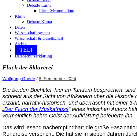
Debatte Lärm
Lärm-Memorandum
Klima
Debatte Klima
Daten
Wissenschaftssystem
Wissenschaft & Gesellschaft
Archiv
TELI
Datenschutzerklärung
Fluch der Sklaverei
/
Wolfgang Goede
8. September 2024
Die beiden Buchtitel, hier im Tandem besprochen, sin
schreibt aus der Sicht von Afrikanern über die Historie d
erzählt, narrativ-historisch, und überrascht mit einer 3
„
Der Fluch der Muskatnuss
“ eines indischen Autors hä
vermeintlich hehre Geist der Aufklärung befeuerte ihn.
Das wird lesend nachempfindbar: die große Faszination
Rundreise verspricht. Die hat sie in sieben Jahren dur