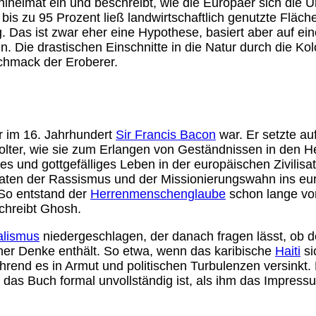
hlheimat ein und beschreibt, wie die Europäer sich die
bis zu 95 Prozent ließ landwirtschaftlich genutzte Flä
. Das ist zwar eher eine Hypothese, basiert aber auf ei
Die drastischen Einschnitte in die Natur durch die Kolon
chmack der Eroberer.
r im 16. Jahrhundert
Sir Francis Bacon
war. Er setzte au
e Folter, wie sie zum Erlangen von Geständnissen in de
 und gottgefälliges Leben in der europäischen Zivilisa
 traten der Rassismus und der Missionierungswahn ins e
 So entstand der
Herrenmenschenglaube
schon lange vor
schreibt Ghosh.
talismus
niedergeschlagen, der danach fragen lässt, ob d
einer Denke enthält. So etwa, wenn das karibische
Haiti
si
hrend es in Armut und politischen Turbulenzen versinkt.
s das Buch formal unvollständig ist, als ihm das Impress