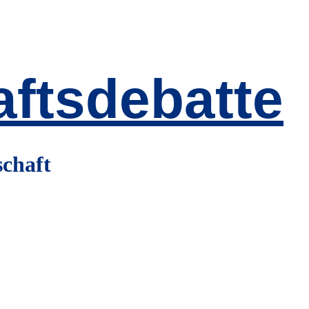
ftsdebatte
schaft