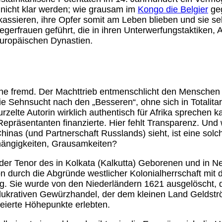
nicht klar werden; wie grausam im
Kongo die Belgier
geg
ssieren, ihre Opfer somit am Leben blieben und sie selb
iegerfrauen geführt, die in ihren Unterwerfungstaktiken
europäischen Dynastien.
e fremd. Der Machttrieb entmenschlicht den Menschen ga
e Sehnsucht nach den „Besseren“, ohne sich in Totalita
zelte Autorin wirklich authentisch für Afrika sprechen k
 Repräsentanten finanzierte. Hier fehlt Transparenz. Un
inas (und Partnerschaft Russlands) sieht, ist eine solch
bhängigkeiten, Grausamkeiten?
t der Tenor des in Kolkata (Kalkutta) Geborenen und in 
tion durch die Abgründe westlicher Kolonialherrschaft mi
. Sie wurde von den Niederländern 1621 ausgelöscht, d
 lukrativen Gewürzhandel, der dem kleinen Land Geldströ
eierte Höhepunkte erlebten.