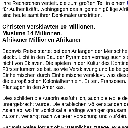
ihre Recherchen vertieft, die zum großen Teil in einem
für Authentizität, wohingegen das allgemein gültige Afr
sind heute samt ihrer Denkmäler umstritten.
Christen versklavten 10 Millionen,
Muslime 14 Millionen,
Afrikaner Millionen Afrikaner
Badawis Reise startet bei den Anfängen der Menschheit 
steckt. Licht in den Bau der Pyramiden vermag auch sie
nicht von Sklaven. Die spielen in der Kultur des Konti
Fürstentümern selbst, so wie Versklavung und Leibeigens
Einheimischen durch Einheimische versklavt, was diese
die europäischen Kolonialherrn ein, Briten, Franzosen,
Plantagen in den Amerikas.
Dies schildert die Autorin ausführlich, auch die Rolle
untergebracht wurde. Die arabischen Völker standen de
Asien ab, wo ihr Schicksal allerdings weniger grausam v
Autorin, verlangt nach weiterer Forschung und Aufkläru
Badawis Reise fördert oft Erstaunliches zutage. Wie w