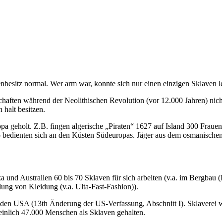
besitz normal. Wer arm war, konnte sich nur einen einzigen Sklaven le
chaften während der Neolithischen Revolution (vor 12.000 Jahren) nic
halt besitzen.
pa geholt. Z.B. fingen algerische „Piraten“ 1627 auf Island 300 Frau
bedienten sich an den Küsten Südeuropas. Jäger aus dem osmanischen R
ka und Australien 60 bis 70 Sklaven für sich arbeiten (v.a. im Bergbau 
lung von Kleidung (v.a. Ulta-Fast-Fashion)).
in den USA (13th Änderung der US-Verfassung, Abschnitt I). Sklaverei 
nlich 47.000 Menschen als Sklaven gehalten.