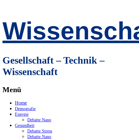
Wissenscha
Gesellschaft – Technik –
Wissenschaft
Menü
Zum
Home
Inhalt
Demografie
springen
Energie
Debatte Nano
Gesundheit
Debatte Stress
Debatte Nano