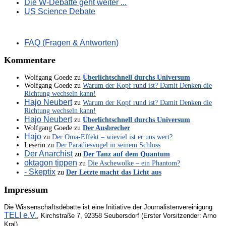
Die W-Debatte geht weiter ...
US Science Debate
FAQ (Fragen & Antworten)
Kommentare
Wolfgang Goede
zu
Überlichtschnell durchs Universum
Wolfgang Goede
zu
Warum der Kopf rund ist? Damit Denken die
Richtung wechseln kann!
Hajo Neubert
zu
Warum der Kopf rund ist? Damit Denken die
Richtung wechseln kann!
Hajo Neubert
zu
Überlichtschnell durchs Universum
Wolfgang Goede
zu
Der Ausbrecher
Hajo
zu
Der Oma-Effekt – wieviel ist er uns wert?
Leserin
zu
Der Paradiesvogel in seinem Schloss
Der Anarchist
zu
Der Tanz auf dem Quantum
oktagon tippen
zu
Die Aschewolke – ein Phantom?
- Skeptix
zu
Der Letzte macht das Licht aus
Impressum
Die Wissenschaftsdebatte ist eine Initiative der Journalistenvereinigung
TELI e.V.
, Kirchstraße 7, 92358 Seubersdorf (Erster Vorsitzender: Arno
Kral)