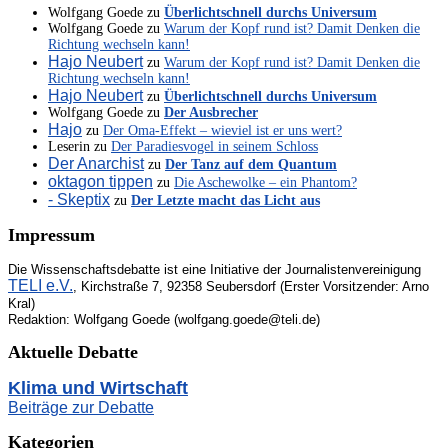
Wolfgang Goede
zu
Überlichtschnell durchs Universum
Wolfgang Goede
zu
Warum der Kopf rund ist? Damit Denken die
Richtung wechseln kann!
Hajo Neubert
zu
Warum der Kopf rund ist? Damit Denken die
Richtung wechseln kann!
Hajo Neubert
zu
Überlichtschnell durchs Universum
Wolfgang Goede
zu
Der Ausbrecher
Hajo
zu
Der Oma-Effekt – wieviel ist er uns wert?
Leserin
zu
Der Paradiesvogel in seinem Schloss
Der Anarchist
zu
Der Tanz auf dem Quantum
oktagon tippen
zu
Die Aschewolke – ein Phantom?
- Skeptix
zu
Der Letzte macht das Licht aus
Impressum
Die Wissenschaftsdebatte ist eine Initiative der Journalistenvereinigung
TELI e.V.
, Kirchstraße 7, 92358 Seubersdorf (Erster Vorsitzender: Arno
Kral)
Redaktion: Wolfgang Goede (wolfgang.goede@teli.de)
Aktuelle Debatte
Klima und Wirtschaft
Beiträge zur Debatte
Kategorien