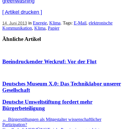
greenwashing
[ Artikel drucken ]
in
Energie
,
Klima
. Tags:
E-Mail
,
elektronische
14. Juni 2013
Kommunikation
,
Klima
,
Papier
Ähnliche Artikel
Beeindruckender Weckruf: Vor der Flut
Deutsches Museum X.0: Das Techniklabor unserer
Gesellschaft
Deutsche Umweltstiftung fordert mehr
Bürgerbeteiligung
Artikel
←
Bürgerstiftungen als Mitgestalter wissenschaftlicher
Partizipation?
Navigation