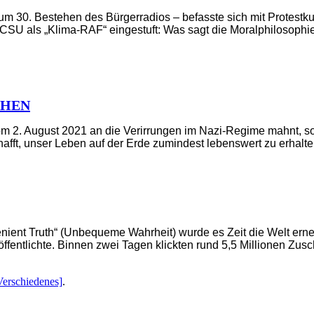
 30. Bestehen des Bürgerradios – befasste sich mit Protestkult
der CSU als „Klima-RAF“ eingestuft: Was sagt die Moralphilosophie
ACHEN
 2. August 2021 an die Verirrungen im Nazi-Regime mahnt, so
afft, unser Leben auf der Erde zumindest lebenswert zu erhalte
ient Truth“ (Unbequeme Wahrheit) wurde es Zeit die Welt erneut
röffentlichte. Binnen zwei Tagen klickten rund 5,5 Millionen Zu
Verschiedenes]
.