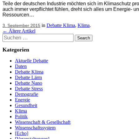
Teile der deutschen Industrie möchten sich im Klimaschutz pro
auch immer verpflichtet fühlen, dreht sich alles um Energie- u
Ressourcen…
in
Debatte Klima
,
Klima
.
3. September 2015
Artikel
←
Ältere Artikel
Suchen
Navigation
Kategorien
Aktuelle Debatte
Daten
Debatte Klima
Debatte Lärm
Debatte Nano
Debatte Stress
Demografie
Energie
Gesundheit
Klima
Politik
Wissenschaft & Gesellschaft
Wissenschaftssystem
[Echo]
[Veranstaltungen]