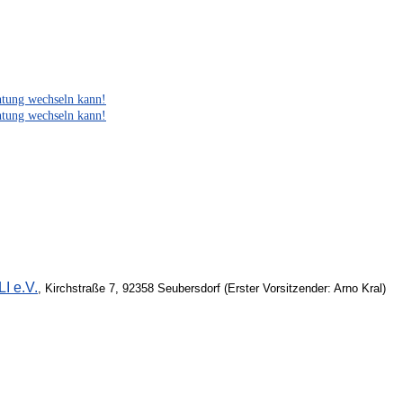
htung wechseln kann!
htung wechseln kann!
I e.V.
, Kirchstraße 7, 92358 Seubersdorf (Erster Vorsitzender: Arno Kral)