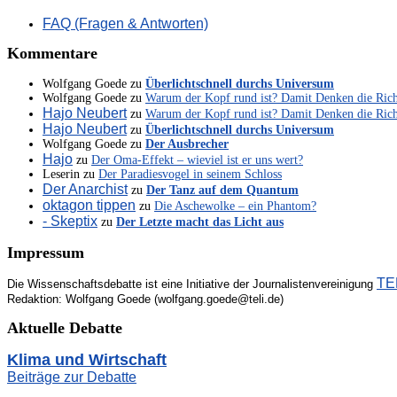
FAQ (Fragen & Antworten)
Kommentare
Wolfgang Goede
zu
Überlichtschnell durchs Universum
Wolfgang Goede
zu
Warum der Kopf rund ist? Damit Denken die Ric
Hajo Neubert
zu
Warum der Kopf rund ist? Damit Denken die Ric
Hajo Neubert
zu
Überlichtschnell durchs Universum
Wolfgang Goede
zu
Der Ausbrecher
Hajo
zu
Der Oma-Effekt – wieviel ist er uns wert?
Leserin
zu
Der Paradiesvogel in seinem Schloss
Der Anarchist
zu
Der Tanz auf dem Quantum
oktagon tippen
zu
Die Aschewolke – ein Phantom?
- Skeptix
zu
Der Letzte macht das Licht aus
Impressum
TEL
Die Wissenschaftsdebatte ist eine Initiative der Journalistenvereinigung
Redaktion: Wolfgang Goede (wolfgang.goede@teli.de)
Aktuelle Debatte
Klima und Wirtschaft
Beiträge zur Debatte