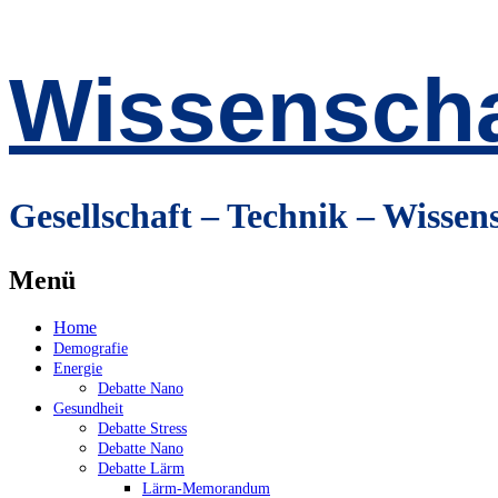
Wissenscha
Gesellschaft – Technik – Wissen
Menü
Zum
Home
Inhalt
Demografie
springen
Energie
Debatte Nano
Gesundheit
Debatte Stress
Debatte Nano
Debatte Lärm
Lärm-Memorandum