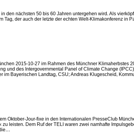
hl in den nächsten 50 bis 60 Jahren untergehen wird. Als vierköpf
ag, der auch der letzte der echten Welt-Klimakonferenz in Pa
München 2015-10-27 im Rahmen des Münchner Klimaherbstes 201
tung und des Intergovernmental Panel of Climate Change (IPCC)
 im Bayerischen Landtag, CSU; Andreas Klugescheid, Kommuni
em Oktober-Jour-fixe in den Internationalen PresseClub Münche
 zu leisten. Dem Ruf der TELI waren zwei namhafte Impulsgeber 
 die…