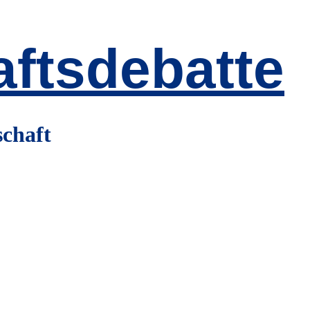
ftsdebatte
schaft