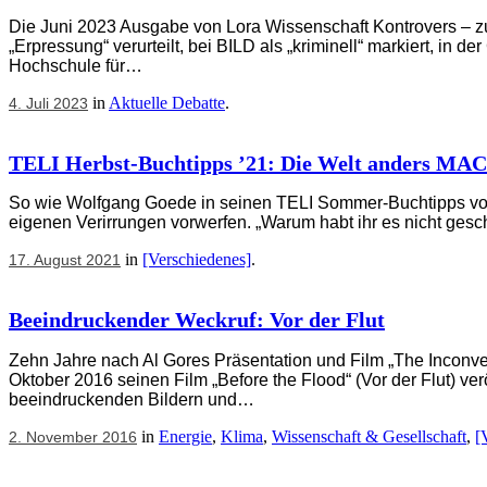
Die Juni 2023 Ausgabe von Lora Wissenschaft Kontrovers – zum
„Erpressung“ verurteilt, bei BILD als „kriminell“ markiert, in 
Hochschule für…
in
Aktuelle Debatte
.
4. Juli 2023
TELI Herbst-Buchtipps ’21: Die Welt anders M
So wie Wolfgang Goede in seinen TELI Sommer-Buchtipps vom
eigenen Verirrungen vorwerfen. „Warum habt ihr es nicht gesch
in
[Verschiedenes]
.
17. August 2021
Beeindruckender Weckruf: Vor der Flut
Zehn Jahre nach Al Gores Präsentation und Film „The Inconven
Oktober 2016 seinen Film „Before the Flood“ (Vor der Flut) ve
beeindruckenden Bildern und…
in
Energie
,
Klima
,
Wissenschaft & Gesellschaft
,
[
2. November 2016