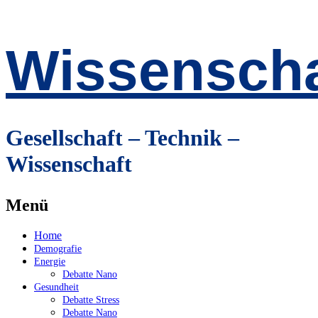
Wissenscha
Gesellschaft – Technik –
Wissenschaft
Menü
Zum
Home
Inhalt
Demografie
springen
Energie
Debatte Nano
Gesundheit
Debatte Stress
Debatte Nano