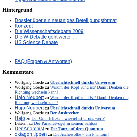
Hintergrund
Dossier über ein neuartiges Beteiligungsformat
Konzept
Die Wissenschaftsdebatte 2009
Die W-Debatte geht weiter ...
US Science Debate
FAQ (Fragen & Antworten)
Kommentare
Wolfgang Goede
zu
Überlichtschnell durchs Universum
Wolfgang Goede
zu
Warum der Kopf rund ist? Damit Denken die
Richtung wechseln kann!
Hajo Neubert
zu
Warum der Kopf rund ist? Damit Denken die
Richtung wechseln kann!
Hajo Neubert
zu
Überlichtschnell durchs Universum
Wolfgang Goede
zu
Der Ausbrecher
Hajo
zu
Der Oma-Effekt – wieviel ist er uns wert?
Leserin
zu
Der Paradiesvogel in seinem Schloss
Der Anarchist
zu
Der Tanz auf dem Quantum
oktagon tippen
zu
Die Aschewolke – ein Phantom?