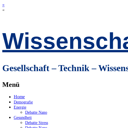
»
«
Wissenscha
Gesellschaft – Technik – Wissen
Menü
Zum
Home
Inhalt
Demografie
springen
Energie
Debatte Nano
Gesundheit
Debatte Stress
Debatte Nano