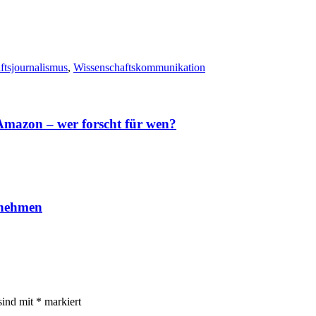
ftsjournalismus
,
Wissenschaftskommunikation
 Amazon – wer forscht für wen?
on.php“
tionskommunikation.php‘,’popup‘,’width=150,height=150,scrollba
tnehmen
n-
sind mit
*
markiert