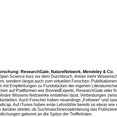
 Forschung: ResearchGate, NatureNetwork, Mendeley & Co.
t Open Science kurz vor dem Durchbruch. Immer mehr Wissensch
n, sondern längst auch zum virtuellen Forschen. Publikationen 
n mit Empfehlungen zu Fundstücken der eigenen Literaturrecher
schen auf Plattformen wie BiomedExperts, ResearchGate oder N
iplinäre Wissens-Netzwerke entstehen lässt. Verbindungen zwisch
rstellen. Auch Forscher haben neuerdings „Follower“ und lassen
ndicap. Auf iTunes haben erste Lehrstühle bereits so etwas wi
h darüber streitet, ob Suchmaschinenoptimierung das Publizier
lichungen gekonnt an die Spitze der Trefferlisten.