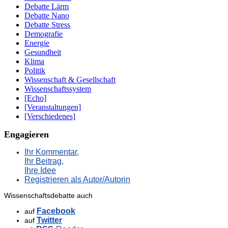
Co.
Debatte Lärm
</strong>
Debatte Nano
Debatte Stress
Demografie
Energie
Gesundheit
Klima
Politik
Wissenschaft & Gesellschaft
Wissenschaftssystem
[Echo]
[Veranstaltungen]
[Verschiedenes]
Engagieren
Ihr Kommentar,
Ihr Beitrag,
Ihre Idee
Registrieren als Autor/Autorin
Wissenschaftsdebatte auch
Facebook
auf
Twitter
auf