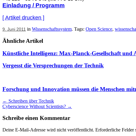
Einladung / Programm
<form
mt:asset-
[ Artikel drucken ]
id=“25085″
class=“mt-
in
Wissenschaftssystem
. Tags:
Open Science
,
wissenscha
9. Juni 2011
enclosure
mt-
Ähnliche Artikel
enclosure-
image“
Künstliche Intelligenz: Max-Planck-Gesellschaft und
style=“display:
inline;“>
Vergesst die Versprechungen der Technik
<a
href=“http://www.scienceblogs.de/sic/Innovationskommunikati
onclick=“window.open(‚http://www.scienceblogs.de/sic/Innova
return
false“>
Forschung und Innovation müssen die Menschen mi
<img
src=“http://www.scienceblogs.de/sic/Innovationskommunikatio
Artikel
←
Schreiben über Technik
thumb-
Cyberscience Without Scientists?
→
Navigation
100×100.jpg“
width=“100″
Schreibe einen Kommentar
height=“100″
alt=“Innovationskommunikation.jpg“
Deine E-Mail-Adresse wird nicht veröffentlicht.
Erforderliche Felder 
class=“mt-