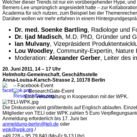
Welcher dieser Trends ist nur ein vorübergehender Hype, und 
Berners-Lee ursprünglich angesiedelt hatte – zur Kollaborati
Academia für sich nutzen, zum Beispiel bei der Themenreche
Darüber wollen wir mehr erfahren in einem Hintergrundgesprä
Dr. med. Soenke Bartling
, Radiologe und 
Dr. Ijad Madisch
, M.D. PhD, Gründer und G
Ian Mulvany
, Vizepräsident Produktentwick
Lou Woodley
, Community-Expertin, Nature 
Moderation:
Alexander Gerber
, Leiter des
20. Juni 2011, 14 – 17 Uhr
Helmholtz-Gemeinschaft, Geschäftsstelle
Anna-Louisa-Karsch-Strasse 2, 10178 Berlin
– Facebook-Event
– ResearchGate-Event
Eine Veranstaltung in Kooperation mit der WPK.
Die Diskussion wird größtenteils auf Englisch ablaufen. Einze
Mitglieder von TELI oder WPK zahlen 5 Euro Verpflegungsantei
Anmeldung erforderlich bis 17. Juni bei
anmeldung-berlin@teli.de
oder
wpk@wpk.org
/
+49 228 – 95 79 840 (Mo-Fr 9-13 Uhr)