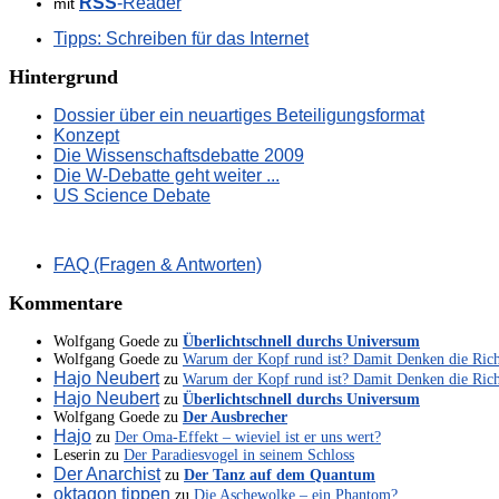
RSS
-Reader
mit
Tipps: Schreiben für das Internet
Hintergrund
Dossier über ein neuartiges Beteiligungsformat
Konzept
Die Wissenschaftsdebatte 2009
Die W-Debatte geht weiter ...
US Science Debate
FAQ (Fragen & Antworten)
Kommentare
Wolfgang Goede
zu
Überlichtschnell durchs Universum
Wolfgang Goede
zu
Warum der Kopf rund ist? Damit Denken die Ric
Hajo Neubert
zu
Warum der Kopf rund ist? Damit Denken die Ric
Hajo Neubert
zu
Überlichtschnell durchs Universum
Wolfgang Goede
zu
Der Ausbrecher
Hajo
zu
Der Oma-Effekt – wieviel ist er uns wert?
Leserin
zu
Der Paradiesvogel in seinem Schloss
Der Anarchist
zu
Der Tanz auf dem Quantum
oktagon tippen
zu
Die Aschewolke – ein Phantom?