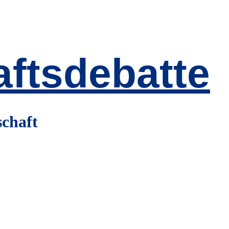
ftsdebatte
schaft