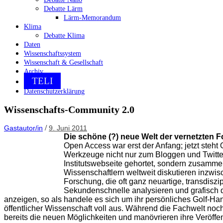
Debatte Lärm
Lärm-Memorandum
Klima
Debatte Klima
Daten
Wissenschaftssystem
Wissenschaft & Gesellschaft
Archiv
TELI
Datenschutzerklärung
Wissenschafts-Community 2.0
/
Gastautor/in
9. Juni 2011
Die schöne (?) neue Welt der vernetzten
Open Access war erst der Anfang; jetzt steh
Werkzeuge nicht nur zum Bloggen und Twitter
Institutswebseite gehortet, sondern zusamme
Wissenschaftlern weltweit diskutieren inzwi
Forschung, die oft ganz neuartige, transdisz
Sekundenschnelle analysieren und grafisch da
anzeigen, so als handele es sich um ihr persönliches Golf-Ha
öffentlicher Wissenschaft voll aus. Während die Fachwelt noc
bereits die neuen Möglichkeiten und manövrieren ihre Veröffent