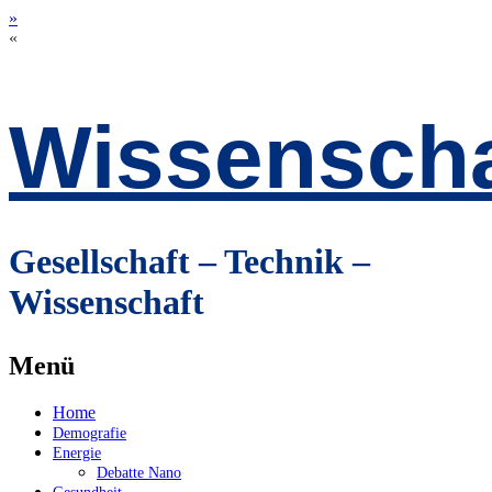
»
«
Wissenscha
Gesellschaft – Technik –
Wissenschaft
Menü
Zum
Home
Inhalt
Demografie
springen
Energie
Debatte Nano