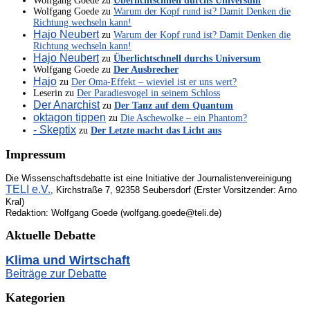
Wolfgang Goede
zu
Überlichtschnell durchs Universum
Wolfgang Goede
zu
Warum der Kopf rund ist? Damit Denken die
Richtung wechseln kann!
Hajo Neubert
zu
Warum der Kopf rund ist? Damit Denken die
Richtung wechseln kann!
Hajo Neubert
zu
Überlichtschnell durchs Universum
Wolfgang Goede
zu
Der Ausbrecher
Hajo
zu
Der Oma-Effekt – wieviel ist er uns wert?
Leserin
zu
Der Paradiesvogel in seinem Schloss
Der Anarchist
zu
Der Tanz auf dem Quantum
oktagon tippen
zu
Die Aschewolke – ein Phantom?
- Skeptix
zu
Der Letzte macht das Licht aus
Impressum
Die Wissenschaftsdebatte ist eine Initiative der Journalistenvereinigung
TELI e.V.
, Kirchstraße 7, 92358 Seubersdorf (Erster Vorsitzender: Arno
Kral)
Redaktion: Wolfgang Goede (wolfgang.goede@teli.de)
Aktuelle Debatte
Klima und Wirtschaft
Beiträge zur Debatte
Kategorien