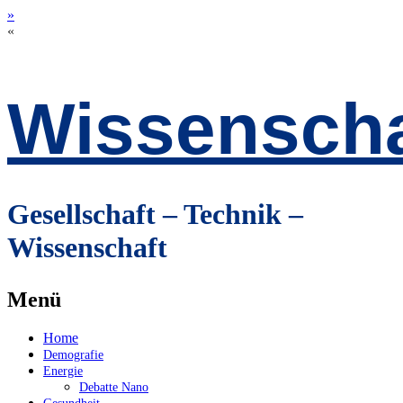
»
«
Wissenscha
Gesellschaft – Technik –
Wissenschaft
Menü
Zum
Home
Inhalt
Demografie
springen
Energie
Debatte Nano