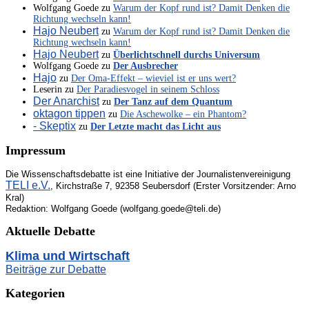
Wolfgang Goede
zu
Warum der Kopf rund ist? Damit Denken die
Richtung wechseln kann!
Hajo Neubert
zu
Warum der Kopf rund ist? Damit Denken die
Richtung wechseln kann!
Hajo Neubert
zu
Überlichtschnell durchs Universum
Wolfgang Goede
zu
Der Ausbrecher
Hajo
zu
Der Oma-Effekt – wieviel ist er uns wert?
Leserin
zu
Der Paradiesvogel in seinem Schloss
Der Anarchist
zu
Der Tanz auf dem Quantum
oktagon tippen
zu
Die Aschewolke – ein Phantom?
- Skeptix
zu
Der Letzte macht das Licht aus
Impressum
Die Wissenschaftsdebatte ist eine Initiative der Journalistenvereinigung
TELI e.V.
, Kirchstraße 7, 92358 Seubersdorf (Erster Vorsitzender: Arno
Kral)
Redaktion: Wolfgang Goede (wolfgang.goede@teli.de)
Aktuelle Debatte
Klima und Wirtschaft
Beiträge zur Debatte
Kategorien