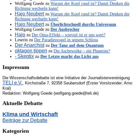
Wolfgang Goede
zu
Warum der Kopf rund ist? Damit Denken die
Richtung wechseln kann!
Hajo Neubert
zu
Warum der Kopf rund ist? Damit Denken die
Richtung wechseln kann!
Hajo Neubert
zu
Überlichtschnell durchs Universum
Wolfgang Goede
zu
Der Ausbrecher
Hajo
zu
Der Oma-Effekt – wieviel ist er uns wert?
Leserin
zu
Der Paradiesvogel in seinem Schloss
Der Anarchist
zu
Der Tanz auf dem Quantum
oktagon tippen
zu
Die Aschewolke – ein Phantom?
- Skeptix
zu
Der Letzte macht das Licht aus
Impressum
Die Wissenschaftsdebatte ist eine Initiative der Journalistenvereinigung
TELI e.V.
, Kirchstraße 7, 92358 Seubersdorf (Erster Vorsitzender: Arno
Kral)
Redaktion: Wolfgang Goede (wolfgang.goede@teli.de)
Aktuelle Debatte
Klima und Wirtschaft
Beiträge zur Debatte
Kategorien