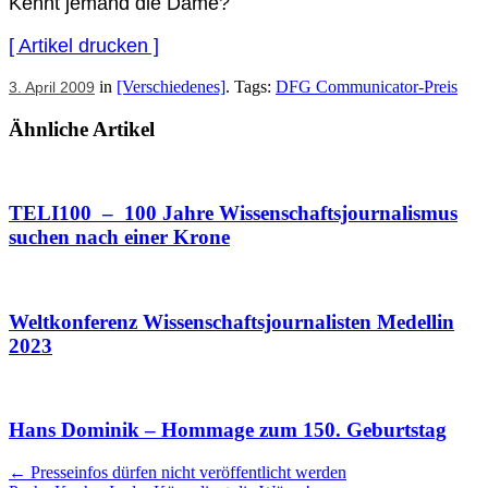
Kennt jemand die Dame?
[ Artikel drucken ]
in
[Verschiedenes]
. Tags:
DFG Communicator-Preis
3. April 2009
Ähnliche Artikel
TELI100 – 100 Jahre Wissenschaftsjournalismus
suchen nach einer Krone
Weltkonferenz Wissenschaftsjournalisten Medellin
2023
Hans Dominik – Hommage zum 150. Geburtstag
Artikel
←
Presseinfos dürfen nicht veröffentlicht werden