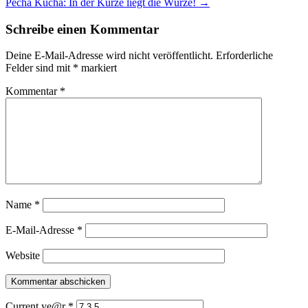
Pecha Kucha: In der Kürze liegt die Würze!
→
Navigation
Schreibe einen Kommentar
Deine E-Mail-Adresse wird nicht veröffentlicht.
Erforderliche
Felder sind mit
*
markiert
Kommentar
*
Name
*
E-Mail-Adresse
*
Website
Current ye@r
*