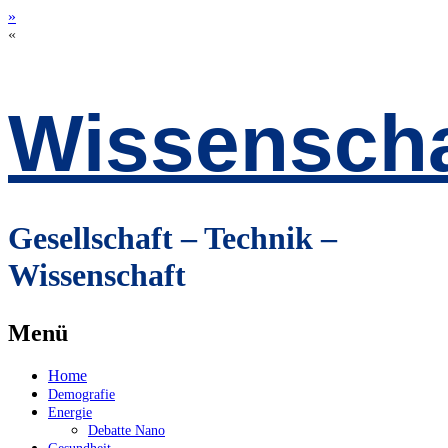
»
«
Wissenscha
Gesellschaft – Technik –
Wissenschaft
Menü
Zum
Home
Inhalt
Demografie
springen
Energie
Debatte Nano