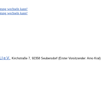
htung wechseln kann!
htung wechseln kann!
I e.V.
, Kirchstraße 7, 92358 Seubersdorf (Erster Vorsitzender: Arno Kral)