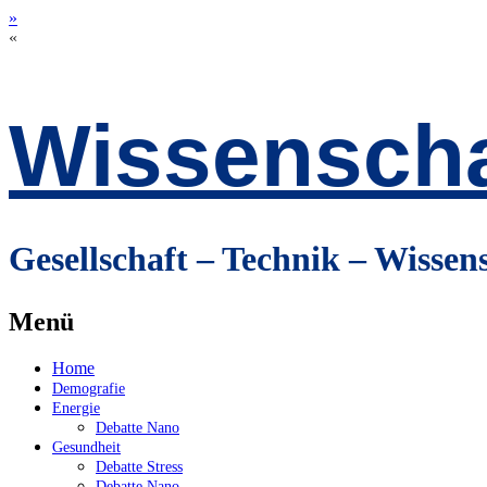
»
«
Wissenscha
Gesellschaft – Technik – Wissen
Menü
Zum
Home
Inhalt
Demografie
springen
Energie
Debatte Nano
Gesundheit
Debatte Stress
Debatte Nano