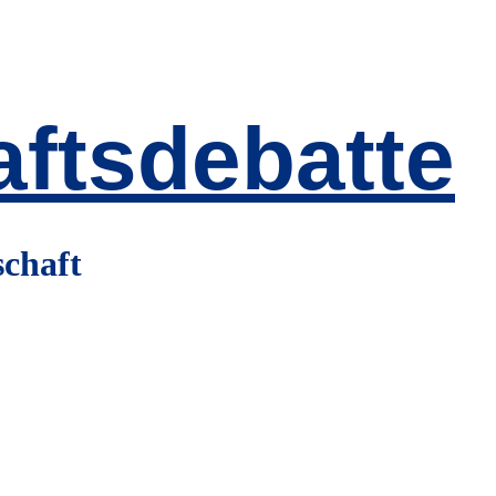
ftsdebatte
schaft