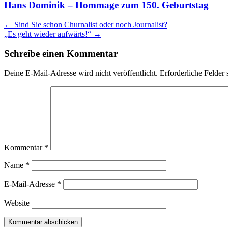
Hans Dominik – Hommage zum 150. Geburtstag
Artikel
←
Sind Sie schon Churnalist oder noch Journalist?
„Es geht wieder aufwärts!“
→
Navigation
Schreibe einen Kommentar
Deine E-Mail-Adresse wird nicht veröffentlicht.
Erforderliche Felder 
Kommentar
*
Name
*
E-Mail-Adresse
*
Website