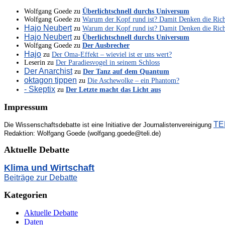
Wolfgang Goede
zu
Überlichtschnell durchs Universum
Wolfgang Goede
zu
Warum der Kopf rund ist? Damit Denken die Ric
Hajo Neubert
zu
Warum der Kopf rund ist? Damit Denken die Ric
Hajo Neubert
zu
Überlichtschnell durchs Universum
Wolfgang Goede
zu
Der Ausbrecher
Hajo
zu
Der Oma-Effekt – wieviel ist er uns wert?
Leserin
zu
Der Paradiesvogel in seinem Schloss
Der Anarchist
zu
Der Tanz auf dem Quantum
oktagon tippen
zu
Die Aschewolke – ein Phantom?
- Skeptix
zu
Der Letzte macht das Licht aus
Impressum
TEL
Die Wissenschaftsdebatte ist eine Initiative der Journalistenvereinigung
Redaktion: Wolfgang Goede (wolfgang.goede@teli.de)
Aktuelle Debatte
Klima und Wirtschaft
Beiträge zur Debatte
Kategorien
Aktuelle Debatte
Daten