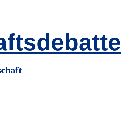
ftsdebatte
schaft