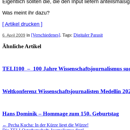
Eigentlich sollten die, die den Input liefern anteilsmä
Was meint ihr dazu?
[ Artikel drucken ]
in
[Verschiedenes]
. Tags:
Digitaler Parasit
6. April 2009
Ähnliche Artikel
TELI100 – 100 Jahre Wissenschaftsjournalismus su
Weltkonferenz Wissenschaftsjournalisten Medellin 20
Hans Dominik – Hommage zum 150. Geburtstag
Artikel
←
Pecha Kucha: In der Kürze liegt die Würze!