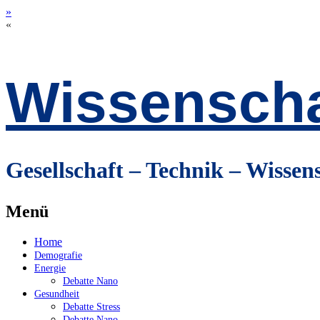
»
«
Wissenscha
Gesellschaft – Technik – Wissen
Menü
Zum
Home
Inhalt
Demografie
springen
Energie
Debatte Nano
Gesundheit
Debatte Stress
Debatte Nano