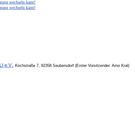
htung wechseln kann!
htung wechseln kann!
I e.V.
, Kirchstraße 7, 92358 Seubersdorf (Erster Vorsitzender: Arno Kral)