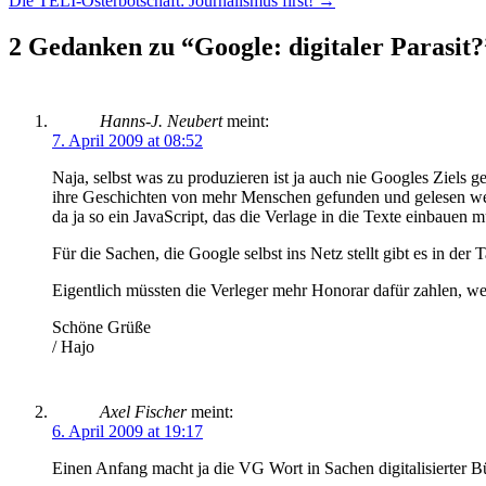
Die TELI-Osterbotschaft: Journalismus first!
→
Navigation
2 Gedanken zu “
Google: digitaler Parasit?
Hanns-J. Neubert
meint:
7. April 2009 at 08:52
Naja, selbst was zu produzieren ist ja auch nie Googles Ziels 
ihre Geschichten von mehr Menschen gefunden und gelesen we
da ja so ein JavaScript, das die Verlage in die Texte einbauen 
Für die Sachen, die Google selbst ins Netz stellt gibt es in de
Eigentlich müssten die Verleger mehr Honorar dafür zahlen, wen
Schöne Grüße
/ Hajo
Axel Fischer
meint:
6. April 2009 at 19:17
Einen Anfang macht ja die VG Wort in Sachen digitalisierter Bü