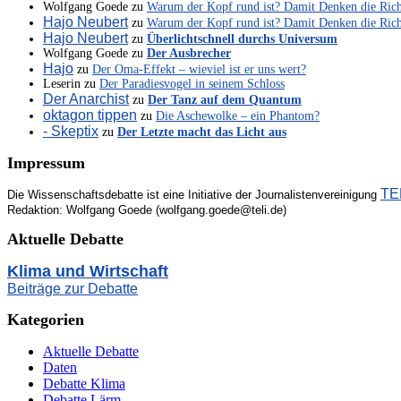
Wolfgang Goede
zu
Warum der Kopf rund ist? Damit Denken die Ric
Hajo Neubert
zu
Warum der Kopf rund ist? Damit Denken die Ric
Hajo Neubert
zu
Überlichtschnell durchs Universum
Wolfgang Goede
zu
Der Ausbrecher
Hajo
zu
Der Oma-Effekt – wieviel ist er uns wert?
Leserin
zu
Der Paradiesvogel in seinem Schloss
Der Anarchist
zu
Der Tanz auf dem Quantum
oktagon tippen
zu
Die Aschewolke – ein Phantom?
- Skeptix
zu
Der Letzte macht das Licht aus
Impressum
TEL
Die Wissenschaftsdebatte ist eine Initiative der Journalistenvereinigung
Redaktion: Wolfgang Goede (wolfgang.goede@teli.de)
Aktuelle Debatte
Klima und Wirtschaft
Beiträge zur Debatte
Kategorien
Aktuelle Debatte
Daten
Debatte Klima
Debatte Lärm