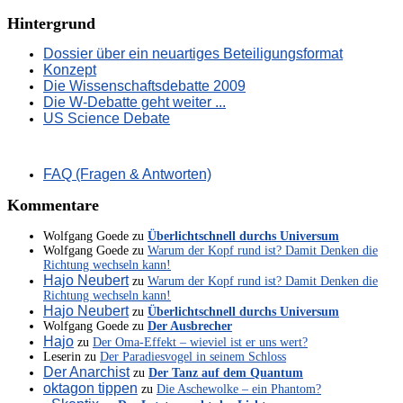
Hintergrund
Dossier über ein neuartiges Beteiligungsformat
Konzept
Die Wissenschaftsdebatte 2009
Die W-Debatte geht weiter ...
US Science Debate
FAQ (Fragen & Antworten)
Kommentare
Wolfgang Goede
zu
Überlichtschnell durchs Universum
Wolfgang Goede
zu
Warum der Kopf rund ist? Damit Denken die
Richtung wechseln kann!
Hajo Neubert
zu
Warum der Kopf rund ist? Damit Denken die
Richtung wechseln kann!
Hajo Neubert
zu
Überlichtschnell durchs Universum
Wolfgang Goede
zu
Der Ausbrecher
Hajo
zu
Der Oma-Effekt – wieviel ist er uns wert?
Leserin
zu
Der Paradiesvogel in seinem Schloss
Der Anarchist
zu
Der Tanz auf dem Quantum
oktagon tippen
zu
Die Aschewolke – ein Phantom?