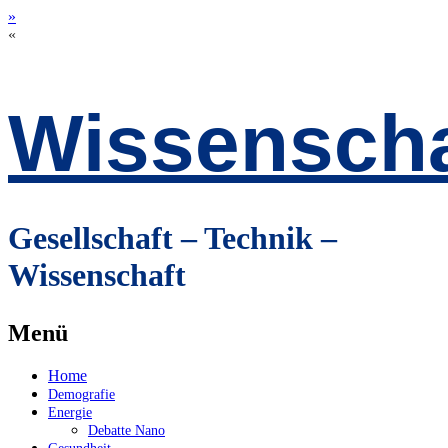
»
«
Wissenscha
Gesellschaft – Technik –
Wissenschaft
Menü
Zum
Home
Inhalt
Demografie
springen
Energie
Debatte Nano