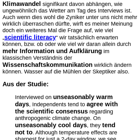
Klimawandel
signifikant davon abhängen, wie
ungewöhnlich das Wetter am Tag des Interviews ist.
Auch wenn dies wohl die Zyniker unter uns nicht mehr
wirklich überraschen dürfte, wirft es meiner Meinung
doch ein weiteres Mal die Frage auf, wie viel
scientific literacy
„
“ wir tatsächlich erwarten
können, bzw. ob oder wie viel wir daran allein durch
mehr Information und Aufklärung
im
klassischen Verständnis der
Wissenschaftskommunikation
wirklich ändern
können. Wasser auf die Mühlen der Skeptiker also.
Aus der Studie:
unseasonably warm
Interviewed on
days
agree with
, Independents tend to
the scientific consensus
regarding
anthropogenic climate change. On
unseasonably cool days
tend
, they
not to
. Although temperature effects are
sharpest for just a 2-day window, we see