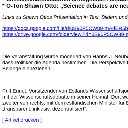
* O-Ton Shawn Otto: „Science debates are ne
Links zu Shawn Ottos Präsentation in Text, Bildern und
https://docs.google.com/file/d/0B90P5CW89-mAdER6
https://drive.google.com/folderview?id=0B90P5C
Die Veranstaltung wurde moderiert von Hanns-J. Neube
dass Politiker die Agenda bestimmen. Die Perspektive f
Belange einbeziehen.
Priit Ennet, Vorsitzender von Estlands Wissenschaftsj
mit der Wissenschaftsdebatte in seiner Heimat. Dort wa
zweiter von rechts, mit dem estländischen Minister fü
„transparent, inklusiv, dezentralisiert“.
[ Artikel drucken ]