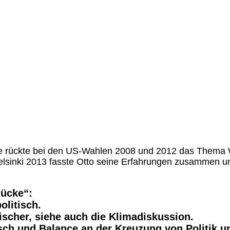
ie rückte bei den US-Wahlen 2008 und 2012 das Thema W
lsinki 2013 fasste Otto seine Erfahrungen zusammen un
lücke“:
olitisch.
scher, siehe auch die Klimadiskussion.
ch und Balance an der Kreuzung von Politik un