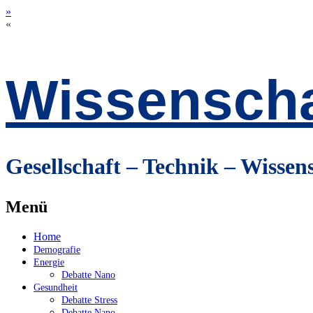
»
«
Wissenscha
Gesellschaft – Technik – Wissen
Menü
Zum
Home
Inhalt
Demografie
springen
Energie
Debatte Nano
Gesundheit
Debatte Stress
Debatte Nano