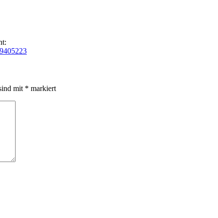
t:
69405223
sind mit
*
markiert