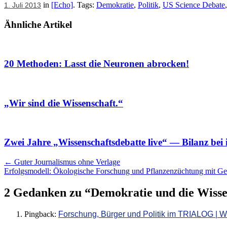
in
[Echo]
. Tags:
Demokratie
,
Politik
,
US Science Debate
1. Juli 2013
Ähnliche Artikel
20 Methoden: Lasst die Neuronen abrocken!
„Wir sind die Wissenschaft.“
Zwei Jahre „Wissenschaftsdebatte live“ — Bilanz bei
Artikel
←
Guter Journalismus ohne Verlage
Erfolgsmodell: Ökologische Forschung und Pflanzenzüchtung mit G
Navigation
2 Gedanken zu “
Demokratie und die Wisse
Pingback:
Forschung, Bürger und Politik im TRIALOG | W