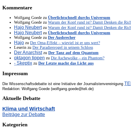
Kommentare
Wolfgang Goede
zu
Überlichtschnell durchs Universum
Wolfgang Goede
zu
Warum der Kopf rund ist? Damit Denken die Ric
Hajo Neubert
zu
Warum der Kopf rund ist? Damit Denken die Ric
Hajo Neubert
zu
Überlichtschnell durchs Universum
Wolfgang Goede
zu
Der Ausbrecher
Hajo
zu
Der Oma-Effekt – wieviel ist er uns wert?
Leserin
zu
Der Paradiesvogel in seinem Schloss
Der Anarchist
zu
Der Tanz auf dem Quantum
oktagon tippen
zu
Die Aschewolke – ein Phantom?
- Skeptix
zu
Der Letzte macht das Licht aus
Impressum
TEL
Die Wissenschaftsdebatte ist eine Initiative der Journalistenvereinigung
Redaktion: Wolfgang Goede (wolfgang.goede@teli.de)
Aktuelle Debatte
Klima und Wirtschaft
Beiträge zur Debatte
Kategorien