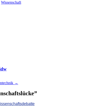
,
Wissenschaft
 idw
entechnik
→
nschaftslücke
”
issenschaftsdebatte