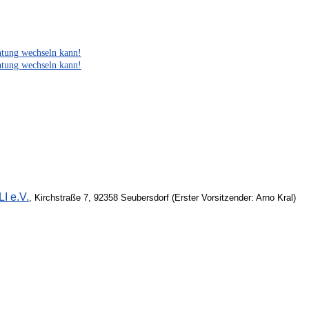
htung wechseln kann!
htung wechseln kann!
I e.V.
, Kirchstraße 7, 92358 Seubersdorf (Erster Vorsitzender: Arno Kral)