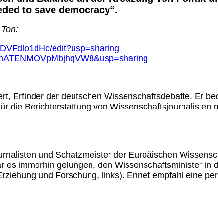
eded to save democracy“.
 Ton:
bDVFdlo1dHc/edit?usp=sharing
W89-mATENMOVpMbjhqVW8&usp=sharing
rt, Erfinder der deutschen Wissenschaftsdebatte. Er be
ür die Berichterstattung von Wissenschaftsjournalisten m
ournalisten und Schatzmeister der Euroäischen Wissensc
r es immerhin gelungen, den Wissenschaftsminister in di
r Erziehung und Forschung, links). Ennet empfahl eine 