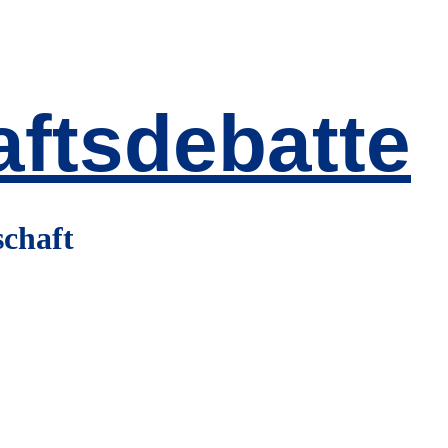
ftsdebatte
schaft