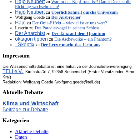
Hajo Neubert
zu
Warum der Kopf rund ist? Damit Denken die
Richtung wechseln kann!
Hajo Neubert
zu
Überlichtschnell durchs Universum
Wolfgang Goede
zu
Der Ausbrecher
Hajo
zu
Der Oma-Effekt – wieviel ist er uns wert?
Leserin
zu
Der Paradiesvogel in seinem Schloss
Der Anarchist
zu
Der Tanz auf dem Quantum
oktagon tippen
zu
Die Aschewolke – ein Phantom?
- Skeptix
zu
Der Letzte macht das Licht aus
Impressum
Die Wissenschaftsdebatte ist eine Initiative der Journalistenvereinigung
TELI e.V.
, Kirchstraße 7, 92358 Seubersdorf (Erster Vorsitzender: Arno
Kral)
Redaktion: Wolfgang Goede (wolfgang.goede@teli.de)
Aktuelle Debatte
Klima und Wirtschaft
Beiträge zur Debatte
Kategorien
Aktuelle Debatte
Daten