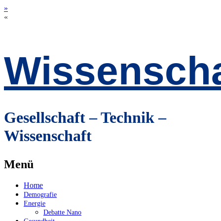
»
«
Wissenscha
Gesellschaft – Technik –
Wissenschaft
Menü
Zum
Home
Inhalt
Demografie
springen
Energie
Debatte Nano