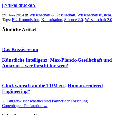
[ Artikel drucken ]
in
Wissenschaft & Gesellschaft
,
Wissenschaftssystem
.
29. Juni 2014
Tags:
EU-Kommission
,
Konsultation
,
Science 2.0
,
Wissenschaft 2.0
Ähnliche Artikel
Das Kussiversum
Künstliche Intelligenz: Max-Planck-Gesellschaft und
Amazon – wer forscht für wen?
Glückwunsch an die TUM zu „Human-centered
Engineering“
Artikel
←
Bürgerwissenschaftler sind Partner der Forschung
Copenhagen Declaration
→
Navigation