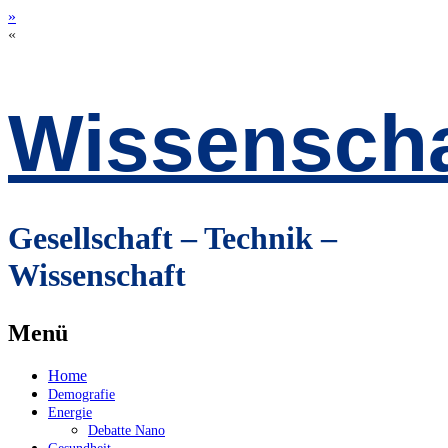
»
«
Wissenscha
Gesellschaft – Technik –
Wissenschaft
Menü
Zum
Home
Inhalt
Demografie
springen
Energie
Debatte Nano