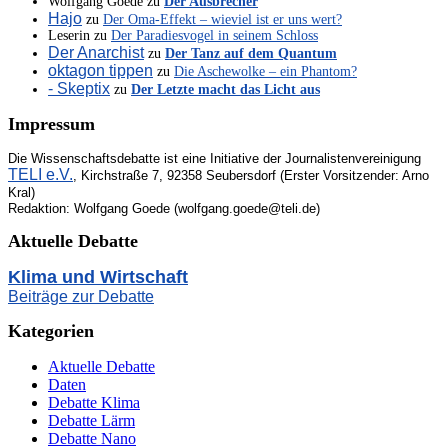
Wolfgang Goede
zu
Der Ausbrecher
Hajo
zu
Der Oma-Effekt – wieviel ist er uns wert?
Leserin
zu
Der Paradiesvogel in seinem Schloss
Der Anarchist
zu
Der Tanz auf dem Quantum
oktagon tippen
zu
Die Aschewolke – ein Phantom?
- Skeptix
zu
Der Letzte macht das Licht aus
Impressum
Die Wissenschaftsdebatte ist eine Initiative der Journalistenvereinigung
TELI e.V.
, Kirchstraße 7, 92358 Seubersdorf (Erster Vorsitzender: Arno
Kral)
Redaktion: Wolfgang Goede (wolfgang.goede@teli.de)
Aktuelle Debatte
Klima und Wirtschaft
Beiträge zur Debatte
Kategorien
Aktuelle Debatte
Daten
Debatte Klima
Debatte Lärm
Debatte Nano