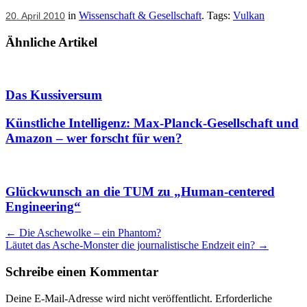
in
Wissenschaft & Gesellschaft
. Tags:
Vulkan
20. April 2010
Ähnliche Artikel
Das Kussiversum
Künstliche Intelligenz: Max-Planck-Gesellschaft und
Amazon – wer forscht für wen?
Glückwunsch an die TUM zu „Human-centered
Engineering“
Artikel
←
Die Aschewolke – ein Phantom?
Läutet das Asche-Monster die journalistische Endzeit ein?
→
Navigation
Schreibe einen Kommentar
Deine E-Mail-Adresse wird nicht veröffentlicht.
Erforderliche