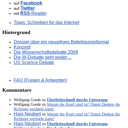
Facebook
auf
Twitter
auf
RSS
-Reader
mit
Tipps: Schreiben für das Internet
Hintergrund
Dossier über ein neuartiges Beteiligungsformat
Konzept
Die Wissenschaftsdebatte 2009
Die W-Debatte geht weiter ...
US Science Debate
FAQ (Fragen & Antworten)
Kommentare
Wolfgang Goede
zu
Überlichtschnell durchs Universum
Wolfgang Goede
zu
Warum der Kopf rund ist? Damit Denken die
Richtung wechseln kann!
Hajo Neubert
zu
Warum der Kopf rund ist? Damit Denken die
Richtung wechseln kann!
Hajo Neubert
zu
Überlichtschnell durchs Universum