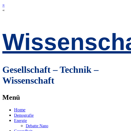
»
«
Wissenscha
Gesellschaft – Technik –
Wissenschaft
Menü
Zum
Home
Inhalt
Demografie
springen
Energie
Debatte Nano