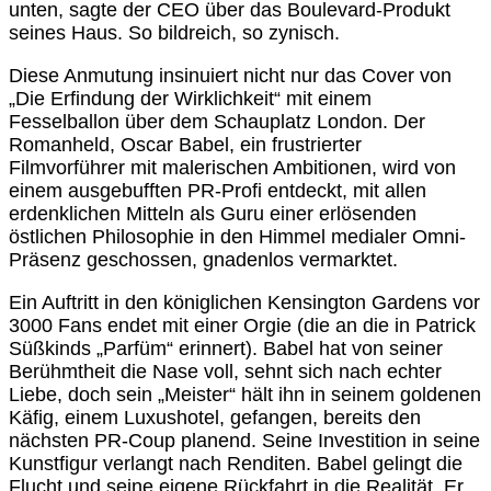
unten, sagte der CEO über das Boulevard-Produkt
seines Haus. So bildreich, so zynisch.
Diese Anmutung insinuiert nicht nur das Cover von
„Die Erfindung der Wirklichkeit“ mit einem
Fesselballon über dem Schauplatz London. Der
Romanheld, Oscar Babel, ein frustrierter
Filmvorführer mit malerischen Ambitionen, wird von
einem ausgebufften PR-Profi entdeckt, mit allen
erdenklichen Mitteln als Guru einer erlösenden
östlichen Philosophie in den Himmel medialer Omni-
Präsenz geschossen, gnadenlos vermarktet.
Ein Auftritt in den königlichen Kensington Gardens vor
3000 Fans endet mit einer Orgie (die an die in Patrick
Süßkinds „Parfüm“ erinnert). Babel hat von seiner
Berühmtheit die Nase voll, sehnt sich nach echter
Liebe, doch sein „Meister“ hält ihn in seinem goldenen
Käfig, einem Luxushotel, gefangen, bereits den
nächsten PR-Coup planend. Seine Investition in seine
Kunstfigur verlangt nach Renditen. Babel gelingt die
Flucht und seine eigene Rückfahrt in die Realität. Er