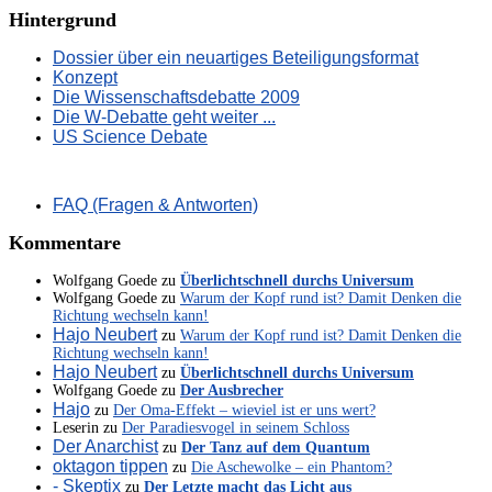
Hintergrund
Dossier über ein neuartiges Beteiligungsformat
Konzept
Die Wissenschaftsdebatte 2009
Die W-Debatte geht weiter ...
US Science Debate
FAQ (Fragen & Antworten)
Kommentare
Wolfgang Goede
zu
Überlichtschnell durchs Universum
Wolfgang Goede
zu
Warum der Kopf rund ist? Damit Denken die
Richtung wechseln kann!
Hajo Neubert
zu
Warum der Kopf rund ist? Damit Denken die
Richtung wechseln kann!
Hajo Neubert
zu
Überlichtschnell durchs Universum
Wolfgang Goede
zu
Der Ausbrecher
Hajo
zu
Der Oma-Effekt – wieviel ist er uns wert?
Leserin
zu
Der Paradiesvogel in seinem Schloss
Der Anarchist
zu
Der Tanz auf dem Quantum
oktagon tippen
zu
Die Aschewolke – ein Phantom?
- Skeptix
zu
Der Letzte macht das Licht aus