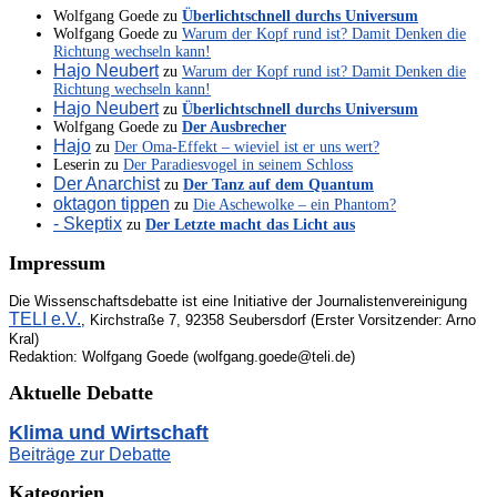
Wolfgang Goede
zu
Überlichtschnell durchs Universum
Wolfgang Goede
zu
Warum der Kopf rund ist? Damit Denken die
Richtung wechseln kann!
Hajo Neubert
zu
Warum der Kopf rund ist? Damit Denken die
Richtung wechseln kann!
Hajo Neubert
zu
Überlichtschnell durchs Universum
Wolfgang Goede
zu
Der Ausbrecher
Hajo
zu
Der Oma-Effekt – wieviel ist er uns wert?
Leserin
zu
Der Paradiesvogel in seinem Schloss
Der Anarchist
zu
Der Tanz auf dem Quantum
oktagon tippen
zu
Die Aschewolke – ein Phantom?
- Skeptix
zu
Der Letzte macht das Licht aus
Impressum
Die Wissenschaftsdebatte ist eine Initiative der Journalistenvereinigung
TELI e.V.
, Kirchstraße 7, 92358 Seubersdorf (Erster Vorsitzender: Arno
Kral)
Redaktion: Wolfgang Goede (wolfgang.goede@teli.de)
Aktuelle Debatte
Klima und Wirtschaft
Beiträge zur Debatte
Kategorien