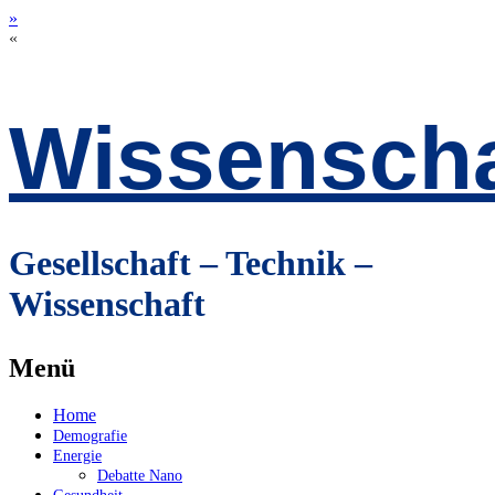
»
«
Wissenscha
Gesellschaft – Technik –
Wissenschaft
Menü
Zum
Home
Inhalt
Demografie
springen
Energie
Debatte Nano