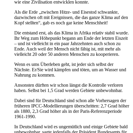
wie eine Zivilisation entwicklen konnte.
Als die Erde „zwischen Hitze- und Eisestod schwankte,
dazwischen oft mit Ereignissen, die das ganze Klima auf den
Kopf stellten“, gab es noch gar keine Menschheit!
Die entstand erst, als das Klima in Afrika relativ stabil wurde.
Ihr Weg zum Höhepunkt begann am Ende der letzten Eiszeit
– und ist vielleicht in ein paar Jahrzehnten auch schon zu
Ende. Auch weil der Mensch nicht fähig ist, mit mehr als
vielleicht 20 oder 50 anderen Menschen zu kooperieren.
Wenn es ums Überleben geht, ist jeder sich selbst der
Nächste. Er/Sie wird kämpfen und töten, um an Wasser und
Nahrung zu kommen.
Ansonsten dürften wir schon längst die Kontrolle verloren
haben. Selbst bei 1,5 Grad werden Gebiete unbewohnbar.
Dabei sind für Deutschland sind schon alle Vorhersagen der
früheren IPCC-Modellierungen überschritten: 2,7 Grad höher
als 1880, 2,3 Grad höher als in der Paris-Referenzperiode
1961-1990.
In Deutschland wird es ungemütlich und einige Gebiete bald
unbewohnbar, sagte jedenfalls der Präsident Bundesamts für