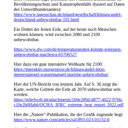
Bevölkerungsschutz und Katastrophenhilfe (basiert auf Daten
des Umweltbundesamtes):
https://www.tagesschau.de/inland/gesellschaft/klimawandel-
deutschland-unbewohnbar-101.html
Ein Drittel der festen Erde, auf der heute noch Menschen
wohnen können, wird zwischen 2080 und 2100
unbewohnbar.
https://www.dw.com/de/temperaturanstieg-könnte-regionen-
unbewohnbar-machen/a-65706527
Hier dazu ein gute interaktive Weltkarte für 2100:
https://interaktiv.morgenpost.de/klimawandel-hitze-
meeresspiegel-wassermangel-stuerme-unbewohnbar/
Hier der UN-Bericht von letztem Jahr. Auf S. 36 zeigt die
Karte, welche Gebiete der Erde ab 2070 unbewohnbar sein
werden:
https://reliefweb.int/attachments/1b9e280d-d877-4022-97bb-
c10e2b0ffab6/OCHA_IFRC_extreme_heat_report_2022.pdf
Hier die „Nature“-Publikation, die der Grafik zugrunde liegt:
https://www.nature.com/articles/s41893-023-01132-6