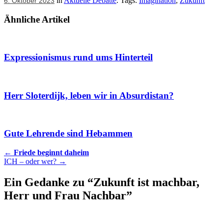
in
Aktuelle Debatte
. Tags:
Imagination
,
Zukunft
6. Oktober 2023
Ähnliche Artikel
Expressionismus rund ums Hinterteil
Herr Sloterdijk, leben wir in Absurdistan?
Gute Lehrende sind Hebammen
Artikel
←
Friede beginnt daheim
ICH – oder wer?
→
Navigation
Ein Gedanke zu “
Zukunft ist machbar,
Herr und Frau Nachbar
”