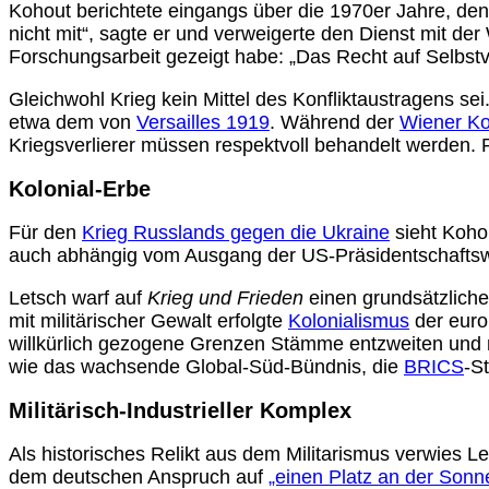
Kohout berichtete eingangs über die 1970er Jahre, den
nicht mit“, sagte er und verweigerte den Dienst mit der W
Forschungsarbeit gezeigt habe: „Das Recht auf Selbstv
Gleichwohl Krieg kein Mittel des Konfliktaustragens s
etwa dem von
Versailles 1919
. Während der
Wiener K
Kriegsverlierer müssen respektvoll behandelt werden. 
Kolonial-Erbe
Für den
Krieg Russlands gegen die Ukraine
sieht Kohou
auch abhängig vom Ausgang der US-Präsidentschafts
Letsch warf auf
Krieg und Frieden
einen grundsätzliche
mit militärischer Gewalt erfolgte
Kolonialismus
der europ
willkürlich gezogene Grenzen Stämme entzweiten und ma
wie das wachsende Global-Süd-Bündnis, die
BRICS
-S
Militärisch-Industrieller Komplex
Als historisches Relikt aus dem Militarismus verwies L
dem deutschen Anspruch auf
„einen Platz an der Sonn