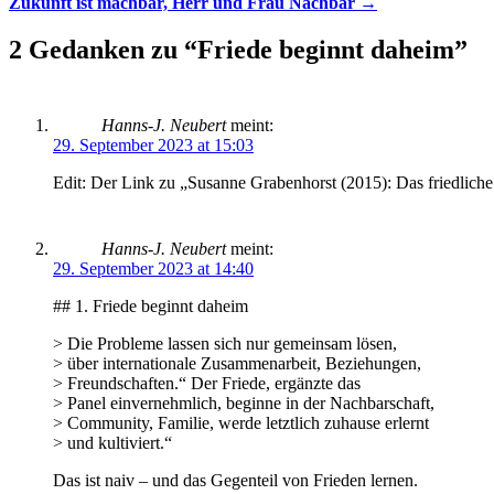
Zukunft ist machbar, Herr und Frau Nachbar
→
Navigation
2 Gedanken zu “
Friede beginnt daheim
”
Hanns-J. Neubert
meint:
29. September 2023 at 15:03
Edit: Der Link zu „Susanne Grabenhorst (2015): Das friedliche Ge
Hanns-J. Neubert
meint:
29. September 2023 at 14:40
## 1. Friede beginnt daheim
> Die Probleme lassen sich nur gemeinsam lösen,
> über internationale Zusammenarbeit, Beziehungen,
> Freundschaften.“ Der Friede, ergänzte das
> Panel einvernehmlich, beginne in der Nachbarschaft,
> Community, Familie, werde letztlich zuhause erlernt
> und kultiviert.“
Das ist naiv – und das Gegenteil von Frieden lernen.