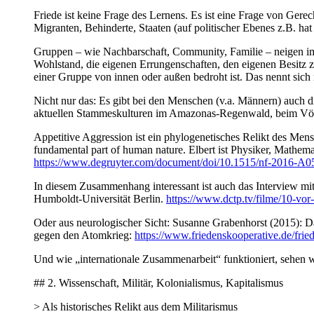
Friede ist keine Frage des Lernens. Es ist eine Frage von Ge
Migranten, Behinderte, Staaten (auf politischer Ebenes z.B. hat
Gruppen – wie Nachbarschaft, Community, Familie – neigen imm
Wohlstand, die eigenen Errungenschaften, den eigenen Besitz 
einer Gruppe von innen oder außen bedroht ist. Das nennt sich 
Nicht nur das: Es gibt bei den Menschen (v.a. Männern) auch 
aktuellen Stammeskulturen im Amazonas-Regenwald, beim Völke
Appetitive Aggression ist ein phylogenetisches Relikt des Mensc
fundamental part of human nature. Elbert ist Physiker, Math
https://www.degruyter.com/document/doi/10.1515/nf-2016-A0
In diesem Zusammenhang interessant ist auch das Interview mi
Humboldt-Universität Berlin.
https://www.dctp.tv/filme/10-vo
Oder aus neurologischer Sicht: Susanne Grabenhorst (2015): Da
gegen den Atomkrieg:
https://www.friedenskooperative.de/fried
Und wie „internationale Zusammenarbeit“ funktioniert, sehen w
## 2. Wissenschaft, Militär, Kolonialismus, Kapitalismus
> Als historisches Relikt aus dem Militarismus