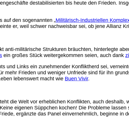
engeschäfte destabilisierten bis heute den Frieden. Insg
s auf den sogenannten „
Militärisch-Industriellen Komple
einte er, weil schwer nachweisbar sei, ob jene Allianz Kr
rkt anti-militärische Strukturen bräuchten, hinterlegte 
s
ein großes Stück weitergekommen seien, auch dank
z
chts und Links ein zunehmender Konfliktherd sei, vernei
für mehr Frieden und weniger Unfriede sind für ihn grun
 Leben lebenswert macht wie
Buen Vivir
.
teht die Welt vor erheblichen Konflikten, auch deshalb, 
 „Keine eigenen Süppchen kochen! Die Probleme lassen s
iede, ergänzte das Panel einvernehmlich, beginne in de