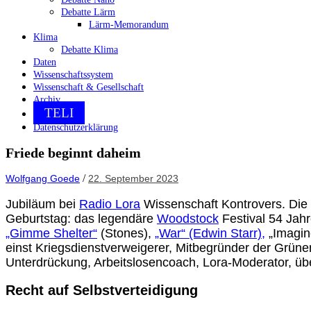
Debatte Lärm
Lärm-Memorandum
Klima
Debatte Klima
Daten
Wissenschaftssystem
Wissenschaft & Gesellschaft
Archiv
TELI
Datenschutzerklärung
Friede beginnt daheim
/
Wolfgang Goede
22. September 2023
Jubiläum bei
Radio Lora
Wissenschaft Kontrovers. Di
Geburtstag: das legendäre
Woodstock
Festival 54 Jahr
„Gimme Shelter“
(Stones),
„War“ (Edwin Starr),
„Imagin
einst Kriegsdienstverweigerer, Mitbegründer der Grüne
Unterdrückung, Arbeitslosencoach, Lora-Moderator, über
Recht auf Selbstverteidigung