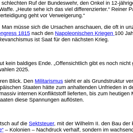
 schlechten Ruf der Bundeswehr, den Onkel in 12-jährig
affe. „Heute sehe ich das viel differenzierter.“ Reiner Pa
erteidigung geht vor Verweigerung.“
ei. Man müsse sich die Ursachen anschauen, die oft in u
ongress 1815
nach den
Napoleonischen Kriegen
100 Jah
Revanchismus ist Saat für den nächsten Krieg.
t kein baldiges Ende. „Offensichtlich gibt es noch nicht 
wahlen 2025.
ren Blick. Den
Militarismus
sieht er als Grundstruktur v
äischen Staaten hätte zum anhaltenden Unfrieden in der 
ssiv internen Konfliktstoff lieferten, bis zum heutigen
taaten diese Spannungen auflösten.
etsch auf die
Sektsteuer
, mit der Wilhelm II. den Bau der k
e“
– Kolonien – Nachdruck verhalf, sondern im wachsen