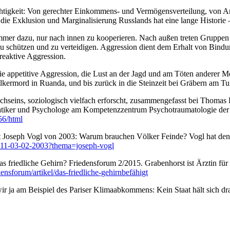
rechtigkeit: Von gerechter Einkommens- und Vermögensverteilung, von 
 die Exklusion und Marginalisierung Russlands hat eine lange Historie –
er dazu, nur nach innen zu kooperieren. Nach außen treten Gruppen ag
zu schützen und zu verteidigen. Aggression dient dem Erhalt von Bind
reaktive Aggression.
die appetitive Aggression, die Lust an der Jagd und am Töten anderer
rmord in Ruanda, und bis zurück in die Steinzeit bei Gräbern am Tu
hseins, soziologisch vielfach erforscht, zusammengefasst bei Thomas Elb
ematiker und Psychologe am Kompetenzzentrum Psychotraumatologie der 
56/html
t Joseph Vogl von 2003: Warum brauchen Völker Feinde? Vogl hat den 
r-11-03-02-2003?thema=joseph-vogl
s friedliche Gehirn? Friedensforum 2/2015. Grabenhorst ist Ärztin fü
ensforum/artikel/das-friedliche-gehirnbefähigt
ir ja am Beispiel des Pariser Klimaabkommens: Kein Staat hält sich dr