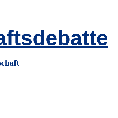
ftsdebatte
schaft