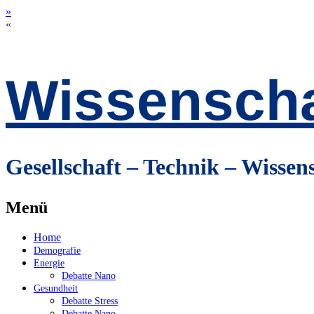
»
«
Wissenscha
Gesellschaft – Technik – Wissen
Menü
Zum
Home
Inhalt
Demografie
springen
Energie
Debatte Nano
Gesundheit
Debatte Stress
Debatte Nano