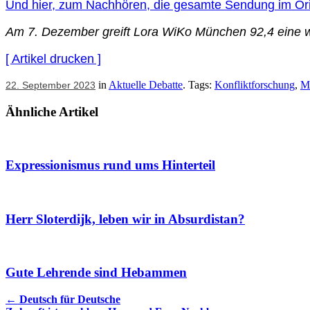
Und hier, zum Nachhören, die gesamte Sendung im Ori
Am 7. Dezember greift Lora WiKo München 92,4 eine wei
[ Artikel drucken ]
in
Aktuelle Debatte
. Tags:
Konfliktforschung
,
Mi
22. September 2023
Ähnliche Artikel
Expressionismus rund ums Hinterteil
Herr Sloterdijk, leben wir in Absurdistan?
Gute Lehrende sind Hebammen
Artikel
←
Deutsch für Deutsche