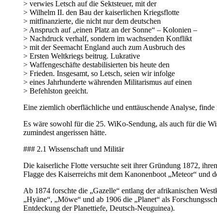
> verwies Letsch auf die Sektsteuer, mit der
> Wilhelm II. den Bau der kaiserlichen Kriegsflotte
> mitfinanzierte, die nicht nur dem deutschen
> Anspruch auf „einen Platz an der Sonne“ – Kolonien –
> Nachdruck verhalf, sondern im wachsenden Konflikt
> mit der Seemacht England auch zum Ausbruch des
> Ersten Weltkriegs beitrug. Lukrative
> Waffengeschäfte destabilisierten bis heute den
> Frieden. Insgesamt, so Letsch, seien wir infolge
> eines Jahrhunderte währenden Militarismus auf einen
> Befehlston geeicht.
Eine ziemlich oberflächliche und enttäuschende Analyse, finde 
Es wäre sowohl für die 25. WiKo-Sendung, als auch für die Wi
zumindest angerissen hätte.
### 2.1 Wissenschaft und Militär
Die kaiserliche Flotte versuchte seit ihrer Gründung 1872, ihr
Flagge des Kaiserreichs mit dem Kanonenboot „Meteor“ und de
Ab 1874 forschte die „Gazelle“ entlang der afrikanischen West
„Hyäne“, „Möwe“ und ab 1906 die „Planet“ als Forschungsschif
Entdeckung der Planettiefe, Deutsch-Neuguinea).