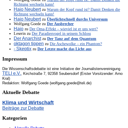
Richtung wechseln kann!
Hajo Neubert
zu
Warum der Kopf rund ist? Damit Denken die
Richtung wechseln kann!
Hajo Neubert
zu
Überlichtschnell durchs Universum
Wolfgang Goede
zu
Der Ausbrecher
Hajo
zu
Der Oma-Effekt – wieviel ist er uns wert?
Leserin
zu
Der Paradiesvogel in seinem Schloss
Der Anarchist
zu
Der Tanz auf dem Quantum
oktagon tippen
zu
Die Aschewolke – ein Phantom?
- Skeptix
zu
Der Letzte macht das Licht aus
Impressum
Die Wissenschaftsdebatte ist eine Initiative der Journalistenvereinigung
TELI e.V.
, Kirchstraße 7, 92358 Seubersdorf (Erster Vorsitzender: Arno
Kral)
Redaktion: Wolfgang Goede (wolfgang.goede@teli.de)
Aktuelle Debatte
Klima und Wirtschaft
Beiträge zur Debatte
Kategorien