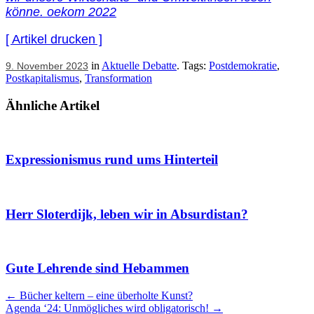
könne. oekom 2022
[ Artikel drucken ]
in
Aktuelle Debatte
. Tags:
Postdemokratie
,
9. November 2023
Postkapitalismus
,
Transformation
Ähnliche Artikel
Expressionismus rund ums Hinterteil
Herr Sloterdijk, leben wir in Absurdistan?
Gute Lehrende sind Hebammen
Artikel
←
Bücher keltern – eine überholte Kunst?
Agenda ‘24: Unmögliches wird obligatorisch!
→