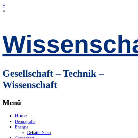
»
«
Wissenscha
Gesellschaft – Technik –
Wissenschaft
Menü
Zum
Home
Inhalt
Demografie
springen
Energie
Debatte Nano