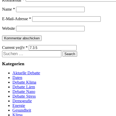
Kommentar
*
Name
*
E-Mail-Adresse
*
Website
Current ye@r
*
Suchen
Kategorien
Aktuelle Debatte
Daten
Debatte Klima
Debatte Lärm
Debatte Nano
Debatte Stress
Demografie
Energie
Gesundheit
Klima