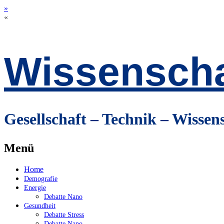
»
«
Wissenscha
Gesellschaft – Technik – Wissen
Menü
Zum
Home
Inhalt
Demografie
springen
Energie
Debatte Nano
Gesundheit
Debatte Stress
Debatte Nano