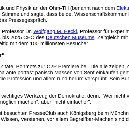
atik und Physik an der Ohm-TH (benannt nach dem
Elektr
che Stimme und sagte, dass beide, Wissenschaftskommuni
 das Pressegespräch.
 Professor Dr.
Wolfgang M. Heckl
, Professor für Exper
04 bis 2025 CEO des
Deutschen Museums
. Zeitgleich m
zeitig mit dem 100-millionsten Besucher.
r“
Zitate, Bonmots zur C2P Premiere bei. Die alle zeigen, 
Pappa ante portas“ panisch Massen von Senf einkaufen g
 die Profession und allem rund herum versprüht. Sein Bu
 wichtiges Werkzeug der Demokratie, denn: “Wer nicht ver
 möglich machen”, aber “nicht einfacher”.
m gut besuchten PresseClub auch Königsberg beim Münch
 Wissen, Verstehen, vor allem Begreifbar-Machen sind d