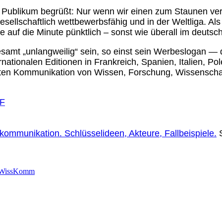
ublikum begrüßt: Nur wenn wir einen zum Staunen verfüh
 gesellschaftlich wettbewerbsfähig und in der Weltliga.
e auf die Minute pünktlich – sonst wie überall im deuts
esamt „unlangweilig“ sein, so einst sein Werbeslogan 
nationalen Editionen in Frankreich, Spanien, Italien, P
ten Kommunikation von Wissen, Forschung, Wissenschaft
IF
ommunikation. Schlüsselideen, Akteure, Fallbeispiele.
S
WissKomm