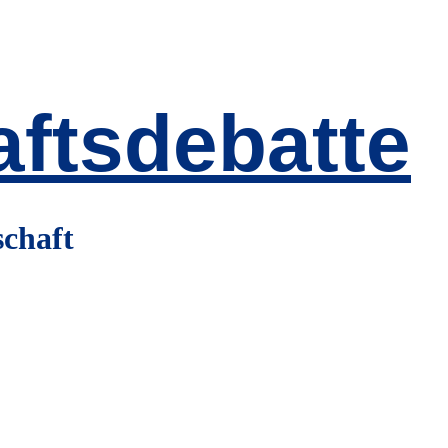
ftsdebatte
schaft