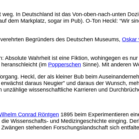
ut weg. In Deutschland ist das Von-oben-nach-unten Dozi
 auf dem Markplatz, sogar im Pub). O-Ton Heckl: “Wir si
ihm verehrten Begründers des Deutschen Museums,
Oskar 
bsolute Wahrheit ist eine Fiktion, wohingegen es nur di
 heranschleicht (im
Popperschen
Sinne). Mit anderen Wo
 Vorgang. Heckl, der als kleiner Bub beim Auseinandern
 erwächst daraus Neugier” und daraus der Wunsch, me
 unzählige wissenschaftliche Karrieren und Durchbrüche 
ilhelm Conrad Röntgen
1895 beim Experimentieren eine
 die Wissenschafts- und Medizingeschichte einging. Der
 Zwängen stehenden Forschungslandschaft sich entfalten k