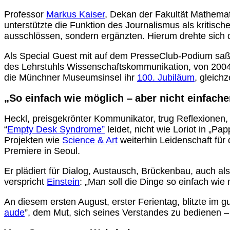
Professor
Markus Kaiser
, Dekan der Fakultät Mathem
unterstützte die Funktion des Journalismus als kritis
ausschlössen, sondern ergänzten. Hierum drehte sich
Als Special Guest mit auf dem PresseClub-Podium saß
des Lehrstuhls Wissenschaftskommunikation, von 20
die Münchner Museumsinsel ihr
100. Jubiläum
, gleich
„So einfach wie möglich –
aber nicht einfache
Heckl, preisgekrönter Kommunikator, trug Reflexionen, 
“
Empty Desk Syndrome”
leidet, nicht wie Loriot in „
Projekten wie
Science & Art
weiterhin Leidenschaft für
Premiere in Seoul.
Er plädiert für Dialog, Austausch, Brückenbau, auch als
verspricht
Einstein
: „Man soll die Dinge so einfach wie
An diesem ersten August, erster Ferientag, blitzte i
aude
”, dem Mut, sich seines Verstandes zu bedienen –