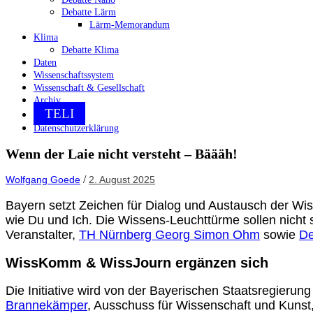
Debatte Lärm
Lärm-Memorandum
Klima
Debatte Klima
Daten
Wissenschaftssystem
Wissenschaft & Gesellschaft
Archiv
TELI
Datenschutzerklärung
Wenn der Laie nicht versteht – Bäääh!
/
Wolfgang Goede
2. August 2025
Bayern setzt Zeichen für Dialog und Austausch der W
wie Du und Ich. Die Wissens-Leuchttürme sollen nicht 
Veranstalter,
TH Nürnberg Georg Simon Ohm
sowie
De
WissKomm & WissJourn ergänzen sich
Die Initiative wird von der Bayerischen Staatsregier
Brannekämper
, Ausschuss für Wissenschaft und Kuns